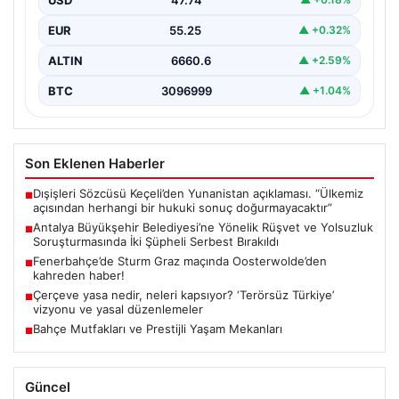
Bırakıldı
Antalya Büyükşehir Belediyesi'ne bağlı gerçekleştirilen
EUR
55.25
▲ +0.32%
rüşvet ve yolsuzluk soruşturması kapsamında önemli
gelişmeler yaşandı. Soruşturma…
ALTIN
6660.6
▲ +2.59%
BTC
3096999
▲ +1.04%
Son Eklenen Haberler
Dışişleri Sözcüsü Keçeli’den Yunanistan açıklaması. “Ülkemiz
■
açısından herhangi bir hukuki sonuç doğurmayacaktır”
Antalya Büyükşehir Belediyesi’ne Yönelik Rüşvet ve Yolsuzluk
■
Soruşturmasında İki Şüpheli Serbest Bırakıldı
Fenerbahçe’de Sturm Graz maçında Oosterwolde’den
■
kahreden haber!
Çerçeve yasa nedir, neleri kapsıyor? ‘Terörsüz Türkiye’
■
vizyonu ve yasal düzenlemeler
Bahçe Mutfakları ve Prestijli Yaşam Mekanları
■
Güncel