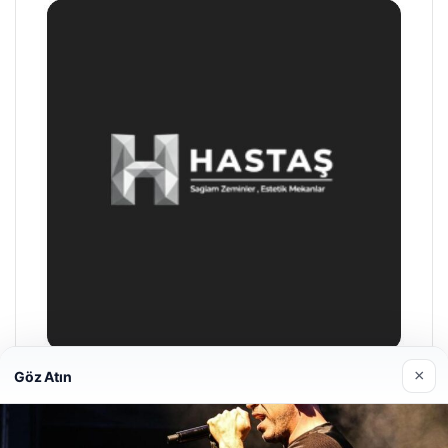
×
Göz Atın
Prenses Night Club
Nisan 29, 2026