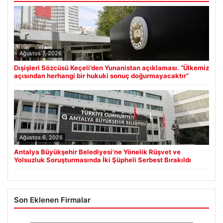
Ağustos 7, 2026
Dışişleri Sözcüsü Keçeli’den Yunanistan açıklaması. “Ülkemiz
açısından herhangi bir hukuki sonuç doğurmayacaktır”
Ağustos 6, 2026
Antalya Büyükşehir Belediyesi’ne Yönelik Rüşvet ve
Yolsuzluk Soruşturmasında İki Şüpheli Serbest Bırakıldı
Son Eklenen Firmalar