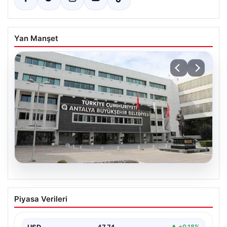
Yan Manşet
06.08.2026
Antalya Büyükşehir Belediyesi’ne
Piyasa Verileri
Yönelik Rüşvet ve Yolsuzluk
Soruşturmasında İki Şüpheli Serbest
USD
47.74
▲ +0.18%