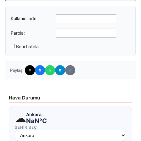
Kullanıcı adı:
Parola:
Beni hatırla
Paylaş:
Hava Durumu
☁
Ankara
NaN°C
ŞEHIR SEÇ