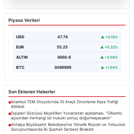
07.08.2026
Dışişleri Sözcüsü Keçeli’den
Piyasa Verileri
Yunanistan açıklaması. “Ülkemiz
açısından herhangi bir hukuki sonuç
doğurmayacaktır”
USD
47.74
▲ +0.18%
EUR
55.25
▲ +0.32%
ALTIN
6660.6
▲ +2.59%
BTC
3096999
▲ +1.04%
Son Eklenen Haberler
İstanbul TEM Otoyolu’nda 10 Araçlı Zincirleme Kaza Trafiği
■
Kilitledi
Dışişleri Sözcüsü Keçeli’den Yunanistan açıklaması. “Ülkemiz
■
açısından herhangi bir hukuki sonuç doğurmayacaktır”
Antalya Büyükşehir Belediyesi’ne Yönelik Rüşvet ve Yolsuzluk
■
Soruşturmasında İki Şüpheli Serbest Bırakıldı