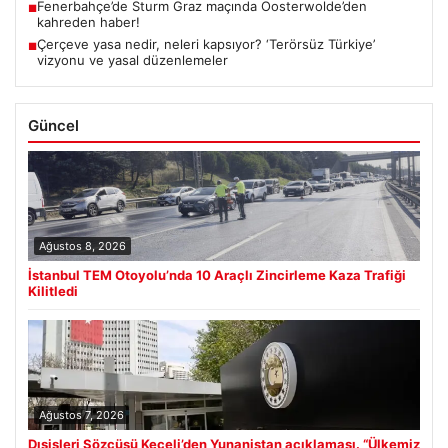
Fenerbahçe’de Sturm Graz maçında Oosterwolde’den
■
kahreden haber!
Çerçeve yasa nedir, neleri kapsıyor? ‘Terörsüz Türkiye’
■
vizyonu ve yasal düzenlemeler
Güncel
Ağustos 8, 2026
İstanbul TEM Otoyolu’nda 10 Araçlı Zincirleme Kaza Trafiği
Kilitledi
Ağustos 7, 2026
Dışişleri Sözcüsü Keçeli’den Yunanistan açıklaması. “Ülkemiz