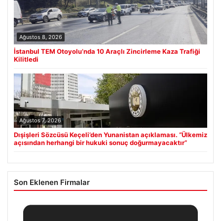
Ağustos 8, 2026
İstanbul TEM Otoyolu’nda 10 Araçlı Zincirleme Kaza Trafiği
Kilitledi
Ağustos 7, 2026
Dışişleri Sözcüsü Keçeli’den Yunanistan açıklaması. “Ülkemiz
açısından herhangi bir hukuki sonuç doğurmayacaktır”
Son Eklenen Firmalar