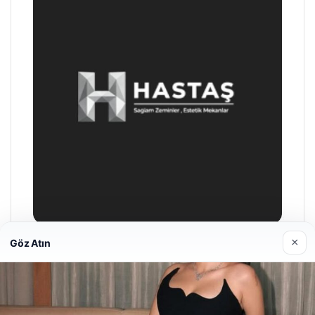
×
Göz Atın
Prenses Night Club
Nisan 29, 2026