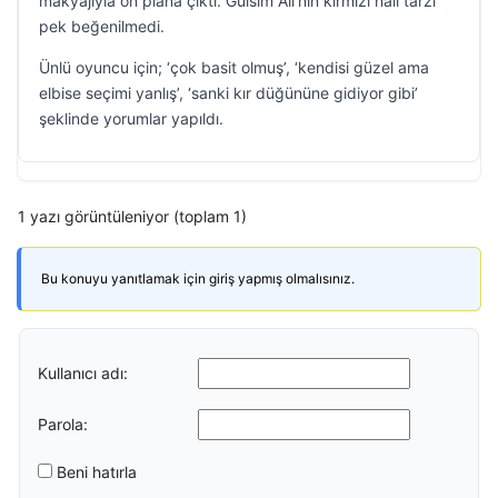
makyajıyla ön plana çıktı. Gülsim Ali’nin kırmızı halı tarzı
pek beğenilmedi.
Ünlü oyuncu için; ‘çok basit olmuş’, ‘kendisi güzel ama
elbise seçimi yanlış’, ‘sanki kır düğününe gidiyor gibi’
şeklinde yorumlar yapıldı.
1 yazı görüntüleniyor (toplam 1)
Bu konuyu yanıtlamak için giriş yapmış olmalısınız.
Kullanıcı adı:
Parola:
Beni hatırla