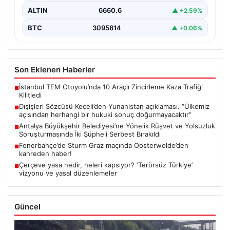
ALTIN
6660.6
▲ +2.59%
BTC
3095814
▲ +0.06%
Son Eklenen Haberler
İstanbul TEM Otoyolu’nda 10 Araçlı Zincirleme Kaza Trafiği
■
Kilitledi
Dışişleri Sözcüsü Keçeli’den Yunanistan açıklaması. “Ülkemiz
■
açısından herhangi bir hukuki sonuç doğurmayacaktır”
Antalya Büyükşehir Belediyesi’ne Yönelik Rüşvet ve Yolsuzluk
■
Soruşturmasında İki Şüpheli Serbest Bırakıldı
Fenerbahçe’de Sturm Graz maçında Oosterwolde’den
■
kahreden haber!
Çerçeve yasa nedir, neleri kapsıyor? ‘Terörsüz Türkiye’
■
vizyonu ve yasal düzenlemeler
Güncel