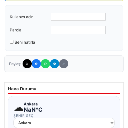
Kullanıcı adı:
Parola:
Beni hatırla
Paylaş:
Hava Durumu
☁
Ankara
NaN°C
ŞEHIR SEÇ