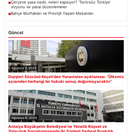
Çerçeve yasa nedir, neleri kapsıyor? ‘Terörsüz Türkiye’
■
vizyonu ve yasal düzenlemeler
Bahçe Mutfakları ve Prestijli Yaşam Mekanları
■
Güncel
Ağustos 7, 2026
Dışişleri Sözcüsü Keçeli’den Yunanistan açıklaması. “Ülkemiz
açısından herhangi bir hukuki sonuç doğurmayacaktır”
Ağustos 6, 2026
Antalya Büyükşehir Belediyesi’ne Yönelik Rüşvet ve
Yolsuzluk Soruşturmasında İki Şüpheli Serbest Bırakıldı