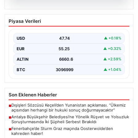
06.08.2026
Antalya Büyükşehir Belediyesi’ne
Piyasa Verileri
Yönelik Rüşvet ve Yolsuzluk
Soruşturmasında İki Şüpheli Serbest
Bırakıldı
USD
47.74
▲ +0.18%
Antalya Büyükşehir Belediyesi'ne bağlı gerçekleştirilen
EUR
55.25
▲ +0.32%
rüşvet ve yolsuzluk soruşturması kapsamında önemli
gelişmeler yaşandı. Soruşturma…
ALTIN
6660.6
▲ +2.59%
BTC
3096999
▲ +1.04%
Son Eklenen Haberler
Dışişleri Sözcüsü Keçeli’den Yunanistan açıklaması. “Ülkemiz
■
açısından herhangi bir hukuki sonuç doğurmayacaktır”
Antalya Büyükşehir Belediyesi’ne Yönelik Rüşvet ve Yolsuzluk
■
Soruşturmasında İki Şüpheli Serbest Bırakıldı
Fenerbahçe’de Sturm Graz maçında Oosterwolde’den
■
kahreden haber!