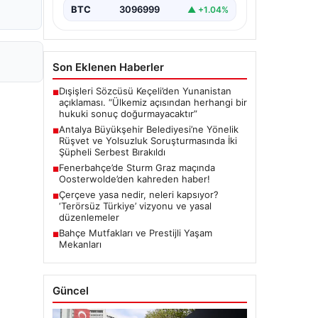
önemli gelişmeler yaşandı.
BTC
3096999
▲ +1.04%
Soruşturma…
Son Eklenen Haberler
Dışişleri Sözcüsü Keçeli’den Yunanistan
■
açıklaması. “Ülkemiz açısından herhangi bir
hukuki sonuç doğurmayacaktır”
Antalya Büyükşehir Belediyesi’ne Yönelik
■
Rüşvet ve Yolsuzluk Soruşturmasında İki
Şüpheli Serbest Bırakıldı
Fenerbahçe’de Sturm Graz maçında
■
Oosterwolde’den kahreden haber!
Çerçeve yasa nedir, neleri kapsıyor?
■
‘Terörsüz Türkiye’ vizyonu ve yasal
düzenlemeler
Bahçe Mutfakları ve Prestijli Yaşam
■
Mekanları
Güncel