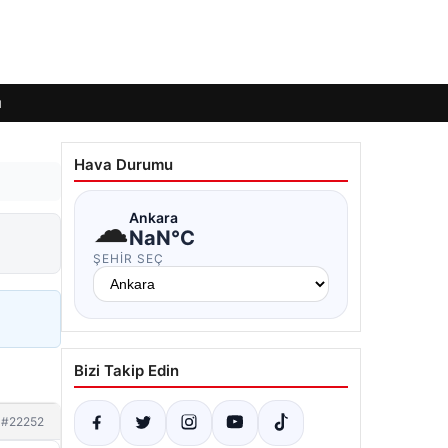
ı
Hava Durumu
☁
Ankara
NaN°C
ŞEHIR SEÇ
Bizi Takip Edin
#22252