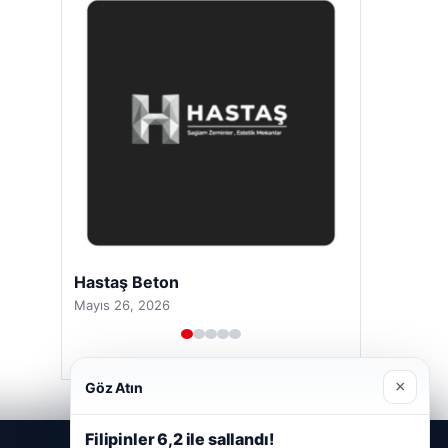
Hastaş Beton
Mayıs 26, 2026
×
Göz Atın
Filipinler 6,2 ile sallandı!