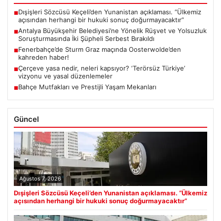
Dışişleri Sözcüsü Keçeli’den Yunanistan açıklaması. “Ülkemiz
■
açısından herhangi bir hukuki sonuç doğurmayacaktır”
Antalya Büyükşehir Belediyesi’ne Yönelik Rüşvet ve Yolsuzluk
■
Soruşturmasında İki Şüpheli Serbest Bırakıldı
Fenerbahçe’de Sturm Graz maçında Oosterwolde’den
■
kahreden haber!
Çerçeve yasa nedir, neleri kapsıyor? ‘Terörsüz Türkiye’
■
vizyonu ve yasal düzenlemeler
Bahçe Mutfakları ve Prestijli Yaşam Mekanları
■
Güncel
Ağustos 7, 2026
Dışişleri Sözcüsü Keçeli’den Yunanistan açıklaması. “Ülkemiz
açısından herhangi bir hukuki sonuç doğurmayacaktır”