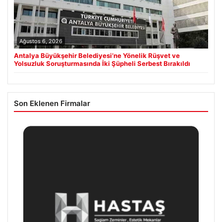
Ağustos 6, 2026
Antalya Büyükşehir Belediyesi’ne Yönelik Rüşvet ve
Yolsuzluk Soruşturmasında İki Şüpheli Serbest Bırakıldı
Son Eklenen Firmalar