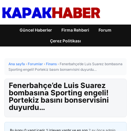
Güncel Haberler
Firma Rehberi
Forum
Çerez Politikası
Ana sayfa
›
Forumlar
›
Finans
›
Fenerbahçe’de Luis Suarez bombasına
Sporting engeli! Portekiz basını bonservisini duyurdu…
Fenerbahçe’de Luis Suarez
bombasına Sporting engeli!
Portekiz basını bonservisini
duyurdu…
Bu konu 0 yanıt içerir, 1 izleyen vardır ve en son
2 ay önce
admin