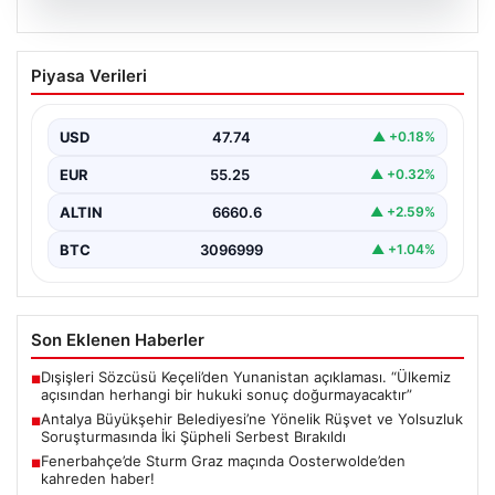
06.08.2026
Antalya Büyükşehir Belediyesi’ne
Piyasa Verileri
Yönelik Rüşvet ve Yolsuzluk
Soruşturmasında İki Şüpheli Serbest
Bırakıldı
USD
47.74
▲ +0.18%
Antalya Büyükşehir Belediyesi'ne bağlı gerçekleştirilen
EUR
55.25
▲ +0.32%
rüşvet ve yolsuzluk soruşturması kapsamında önemli
gelişmeler yaşandı. Soruşturma…
ALTIN
6660.6
▲ +2.59%
BTC
3096999
▲ +1.04%
Son Eklenen Haberler
Dışişleri Sözcüsü Keçeli’den Yunanistan açıklaması. “Ülkemiz
■
açısından herhangi bir hukuki sonuç doğurmayacaktır”
Antalya Büyükşehir Belediyesi’ne Yönelik Rüşvet ve Yolsuzluk
■
Soruşturmasında İki Şüpheli Serbest Bırakıldı
Fenerbahçe’de Sturm Graz maçında Oosterwolde’den
■
kahreden haber!