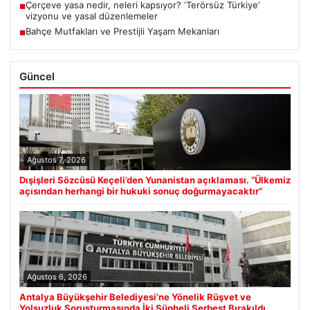
Çerçeve yasa nedir, neleri kapsıyor? ‘Terörsüz Türkiye’
■
vizyonu ve yasal düzenlemeler
Bahçe Mutfakları ve Prestijli Yaşam Mekanları
■
Güncel
Ağustos 7, 2026
Dışişleri Sözcüsü Keçeli’den Yunanistan açıklaması. “Ülkemiz
açısından herhangi bir hukuki sonuç doğurmayacaktır”
Ağustos 6, 2026
Antalya Büyükşehir Belediyesi’ne Yönelik Rüşvet ve
Yolsuzluk Soruşturmasında İki Şüpheli Serbest Bırakıldı