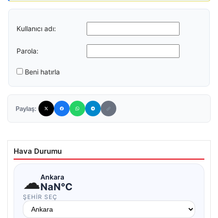
Kullanıcı adı:
Parola:
Beni hatırla
Paylaş:
Hava Durumu
☁
Ankara
NaN°C
ŞEHIR SEÇ