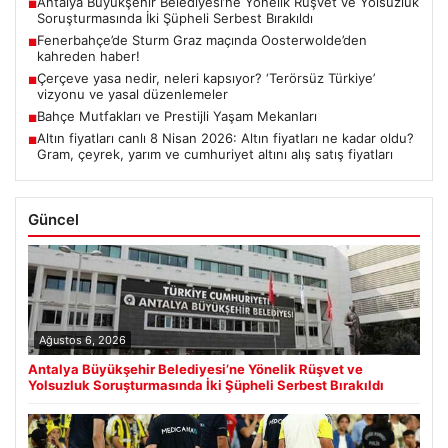
Antalya Büyükşehir Belediyesi’ne Yönelik Rüşvet ve Yolsuzluk
■
Soruşturmasında İki Şüpheli Serbest Bırakıldı
Fenerbahçe’de Sturm Graz maçında Oosterwolde’den
■
kahreden haber!
Çerçeve yasa nedir, neleri kapsıyor? ‘Terörsüz Türkiye’
■
vizyonu ve yasal düzenlemeler
Bahçe Mutfakları ve Prestijli Yaşam Mekanları
■
Altın fiyatları canlı 8 Nisan 2026: Altın fiyatları ne kadar oldu?
■
Gram, çeyrek, yarım ve cumhuriyet altını alış satış fiyatları
Güncel
Ağustos 6, 2026
Antalya Büyükşehir Belediyesi’ne Yönelik Rüşvet ve
Yolsuzluk Soruşturmasında İki Şüpheli Serbest Bırakıldı