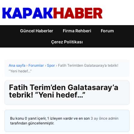
Güncel Haberler
Firma Rehberi
Forum
Çerez Politikası
Ana sayfa
›
Forumlar
›
Spor
›
Fatih Terim’den Galatasaray’a tebrik!
“Yeni hedef…”
Fatih Terim’den Galatasaray’a
tebrik! “Yeni hedef…”
Bu konu 0 yanıt içerir, 1 izleyen vardır ve en son
3 ay önce
admin
tarafından güncellenmiştir.