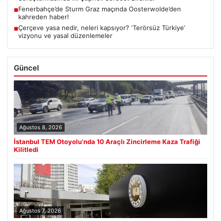
Fenerbahçe’de Sturm Graz maçında Oosterwolde’den
■
kahreden haber!
Çerçeve yasa nedir, neleri kapsıyor? ‘Terörsüz Türkiye’
■
vizyonu ve yasal düzenlemeler
Güncel
Ağustos 8, 2026
İstanbul TEM Otoyolu’nda 10 Araçlı Zincirleme Kaza Trafiği
Kilitledi
Ağustos 7, 2026