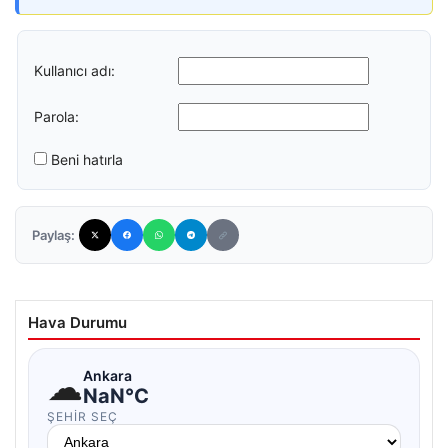
Kullanıcı adı:
Parola:
Beni hatırla
Paylaş:
Hava Durumu
☁
Ankara
NaN°C
ŞEHIR SEÇ