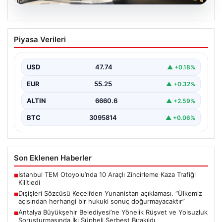
07.08.2026
Dışişleri Sözcüsü Keçeli’den
Piyasa Verileri
Yunanistan açıklaması. “Ülkemiz
açısından herhangi bir hukuki sonuç
doğurmayacaktır”
USD
47.74
▲ +0.18%
EUR
55.25
▲ +0.32%
ALTIN
6660.6
▲ +2.59%
BTC
3095814
▲ +0.06%
Son Eklenen Haberler
İstanbul TEM Otoyolu’nda 10 Araçlı Zincirleme Kaza Trafiği
■
Kilitledi
Dışişleri Sözcüsü Keçeli’den Yunanistan açıklaması. “Ülkemiz
■
açısından herhangi bir hukuki sonuç doğurmayacaktır”
Antalya Büyükşehir Belediyesi’ne Yönelik Rüşvet ve Yolsuzluk
■
Soruşturmasında İki Şüpheli Serbest Bırakıldı