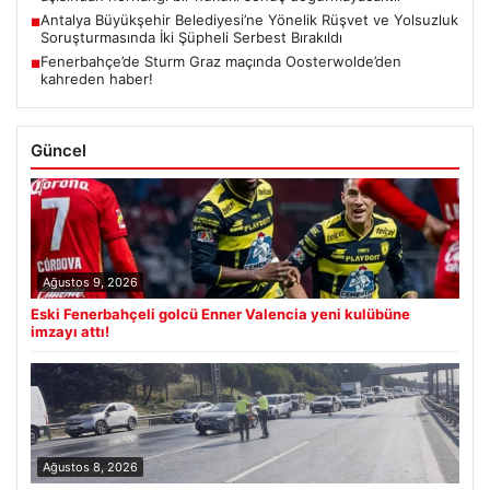
Antalya Büyükşehir Belediyesi’ne Yönelik Rüşvet ve Yolsuzluk
■
Soruşturmasında İki Şüpheli Serbest Bırakıldı
Fenerbahçe’de Sturm Graz maçında Oosterwolde’den
■
kahreden haber!
Güncel
Ağustos 9, 2026
Eski Fenerbahçeli golcü Enner Valencia yeni kulübüne
imzayı attı!
Ağustos 8, 2026