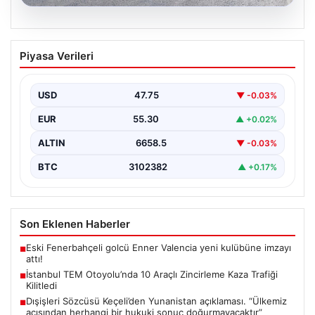
08.08.2026
İstanbul TEM Otoyolu’nda 10 Araçlı
Piyasa Verileri
Zincirleme Kaza Trafiği Kilitledi
İstanbul'da TEM Otoyolu'nun Sultangazi bölgesinde
sabah saatlerinde trafik adeta durma noktasına geldi.
USD
47.75
▼ -0.03%
Edirne yönünde…
EUR
55.30
▲ +0.02%
ALTIN
6658.5
▼ -0.03%
BTC
3102382
▲ +0.17%
Son Eklenen Haberler
Eski Fenerbahçeli golcü Enner Valencia yeni kulübüne imzayı
■
attı!
İstanbul TEM Otoyolu’nda 10 Araçlı Zincirleme Kaza Trafiği
■
Kilitledi
Dışişleri Sözcüsü Keçeli’den Yunanistan açıklaması. “Ülkemiz
■
açısından herhangi bir hukuki sonuç doğurmayacaktır”