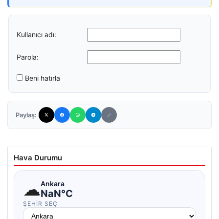
Kullanıcı adı:
Parola:
Beni hatırla
Paylaş:
Hava Durumu
☁
Ankara
NaN°C
ŞEHIR SEÇ