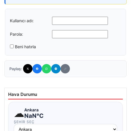
Kullanıcı adı:
Parola:
Beni hatırla
Paylaş:
Hava Durumu
☁
Ankara
NaN°C
ŞEHIR SEÇ