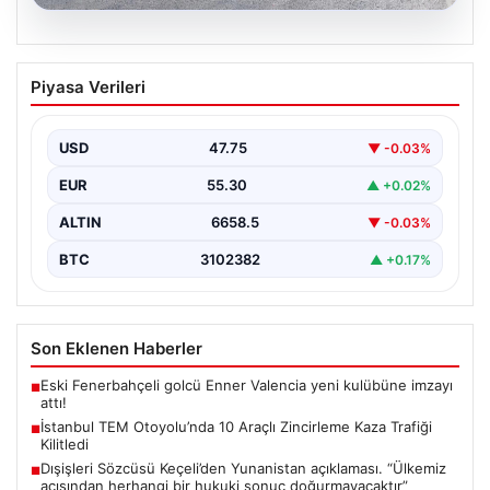
08.08.2026
İstanbul TEM Otoyolu’nda 10 Araçlı
Piyasa Verileri
Zincirleme Kaza Trafiği Kilitledi
İstanbul'da TEM Otoyolu'nun Sultangazi bölgesinde
sabah saatlerinde trafik adeta durma noktasına geldi.
USD
47.75
▼ -0.03%
Edirne yönünde…
EUR
55.30
▲ +0.02%
ALTIN
6658.5
▼ -0.03%
BTC
3102382
▲ +0.17%
Son Eklenen Haberler
Eski Fenerbahçeli golcü Enner Valencia yeni kulübüne imzayı
■
attı!
İstanbul TEM Otoyolu’nda 10 Araçlı Zincirleme Kaza Trafiği
■
Kilitledi
Dışişleri Sözcüsü Keçeli’den Yunanistan açıklaması. “Ülkemiz
■
açısından herhangi bir hukuki sonuç doğurmayacaktır”