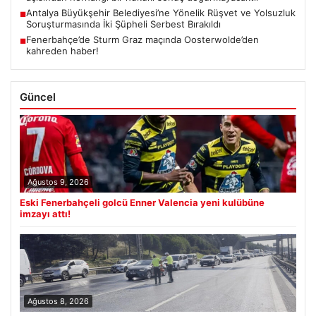
Antalya Büyükşehir Belediyesi’ne Yönelik Rüşvet ve Yolsuzluk
■
Soruşturmasında İki Şüpheli Serbest Bırakıldı
Fenerbahçe’de Sturm Graz maçında Oosterwolde’den
■
kahreden haber!
Güncel
Ağustos 9, 2026
Eski Fenerbahçeli golcü Enner Valencia yeni kulübüne
imzayı attı!
Ağustos 8, 2026