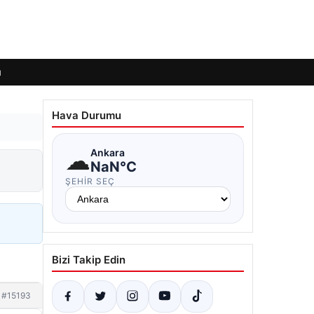
ı
Hava Durumu
☁
Ankara
NaN°C
ŞEHIR SEÇ
Bizi Takip Edin
#15193