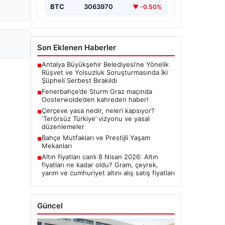
BTC
3063970
▼ -0.50%
Son Eklenen Haberler
Antalya Büyükşehir Belediyesi’ne Yönelik
■
Rüşvet ve Yolsuzluk Soruşturmasında İki
Şüpheli Serbest Bırakıldı
Fenerbahçe’de Sturm Graz maçında
■
Oosterwolde’den kahreden haber!
Çerçeve yasa nedir, neleri kapsıyor?
■
‘Terörsüz Türkiye’ vizyonu ve yasal
düzenlemeler
Bahçe Mutfakları ve Prestijli Yaşam
■
Mekanları
Altın fiyatları canlı 8 Nisan 2026: Altın
■
fiyatları ne kadar oldu? Gram, çeyrek,
yarım ve cumhuriyet altını alış satış fiyatları
Güncel