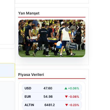
Yan Manşet
05.08.2026
Fenerbahçe’de Sturm
Piyasa Verileri
Graz maçında
Oosterwolde’den
kahreden haber!
USD
47.60
▲ +0.06%
EUR
54.98
▼ -0.08%
ALTIN
6481.2
▼ -0.23%