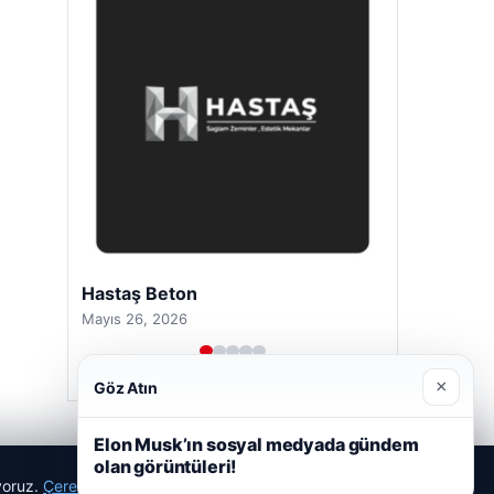
Hastaş Beton
Mayıs 26, 2026
×
Göz Atın
Elon Musk’ın sosyal medyada gündem
olan görüntüleri!
ıyoruz.
Çerez Politikamız
Reddet
Kabul Et