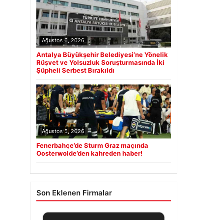
Ağustos 6, 2026
Antalya Büyükşehir Belediyesi’ne Yönelik
Rüşvet ve Yolsuzluk Soruşturmasında İki
Şüpheli Serbest Bırakıldı
Ağustos 5, 2026
Fenerbahçe’de Sturm Graz maçında
Oosterwolde’den kahreden haber!
Son Eklenen Firmalar