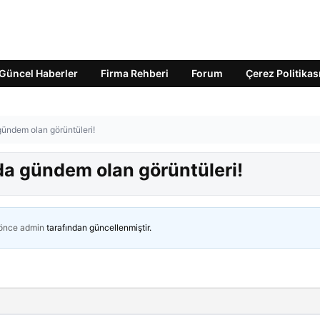
Güncel Haberler
Firma Rehberi
Forum
Çerez Politikas
ündem olan görüntüleri!
a gündem olan görüntüleri!
 önce
admin
tarafından güncellenmiştir.