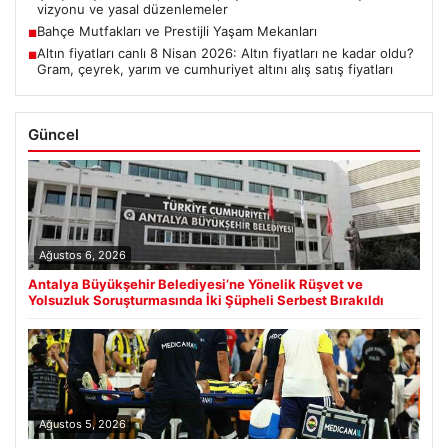
vizyonu ve yasal düzenlemeler
Bahçe Mutfakları ve Prestijli Yaşam Mekanları
■
Altın fiyatları canlı 8 Nisan 2026: Altın fiyatları ne kadar oldu?
■
Gram, çeyrek, yarım ve cumhuriyet altını alış satış fiyatları
Güncel
Ağustos 6, 2026
Antalya Büyükşehir Belediyesi’ne Yönelik Rüşvet ve
Yolsuzluk Soruşturmasında İki Şüpheli Serbest Bırakıldı
Ağustos 5, 2026