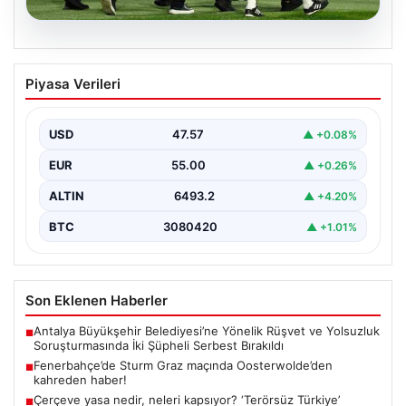
05.08.2026
Fenerbahçe’de Sturm Graz maçında
Piyasa Verileri
Oosterwolde’den kahreden haber!
USD
47.57
▲ +0.08%
EUR
55.00
▲ +0.26%
ALTIN
6493.2
▲ +4.20%
BTC
3080420
▲ +1.01%
Son Eklenen Haberler
Antalya Büyükşehir Belediyesi’ne Yönelik Rüşvet ve Yolsuzluk
■
Soruşturmasında İki Şüpheli Serbest Bırakıldı
Fenerbahçe’de Sturm Graz maçında Oosterwolde’den
■
kahreden haber!
Çerçeve yasa nedir, neleri kapsıyor? ‘Terörsüz Türkiye’
■