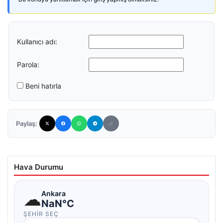
Kullanıcı adı:
Parola:
Beni hatırla
Paylaş:
Hava Durumu
☁
Ankara
NaN°C
ŞEHIR SEÇ