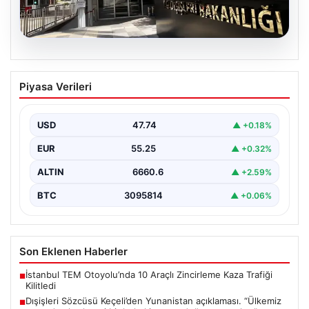
07.08.2026
Dışişleri Sözcüsü Keçeli’den
Piyasa Verileri
Yunanistan açıklaması. “Ülkemiz
açısından herhangi bir hukuki sonuç
doğurmayacaktır”
USD
47.74
▲ +0.18%
EUR
55.25
▲ +0.32%
ALTIN
6660.6
▲ +2.59%
BTC
3095814
▲ +0.06%
Son Eklenen Haberler
İstanbul TEM Otoyolu’nda 10 Araçlı Zincirleme Kaza Trafiği
■
Kilitledi
Dışişleri Sözcüsü Keçeli’den Yunanistan açıklaması. “Ülkemiz
■