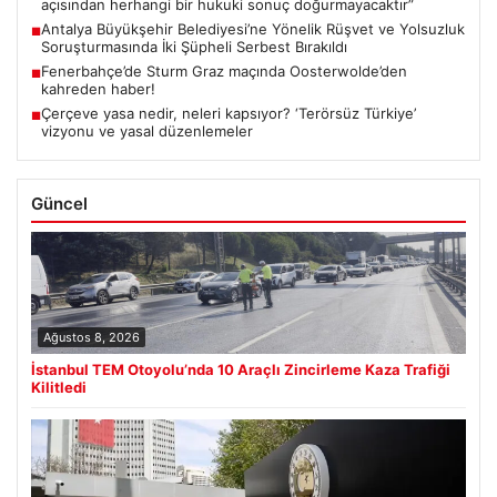
açısından herhangi bir hukuki sonuç doğurmayacaktır”
Antalya Büyükşehir Belediyesi’ne Yönelik Rüşvet ve Yolsuzluk
■
Soruşturmasında İki Şüpheli Serbest Bırakıldı
Fenerbahçe’de Sturm Graz maçında Oosterwolde’den
■
kahreden haber!
Çerçeve yasa nedir, neleri kapsıyor? ‘Terörsüz Türkiye’
■
vizyonu ve yasal düzenlemeler
Güncel
Ağustos 8, 2026
İstanbul TEM Otoyolu’nda 10 Araçlı Zincirleme Kaza Trafiği
Kilitledi