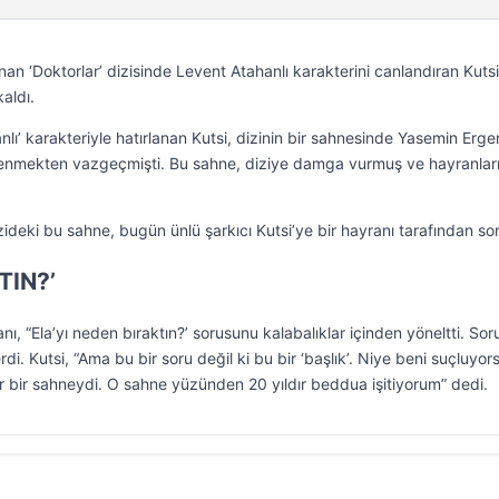
nan ‘Doktorlar’ dizisinde Levent Atahanlı karakterini canlandıran Kutsi
aldı.
nlı’ karakteriyle hatırlanan Kutsi, dizinin bir sahnesinde Yasemin Erge
evlenmekten vazgeçmişti. Bu sahne, diziye damga vurmuş ve hayranlar
zideki bu sahne, bugün ünlü şarkıcı Kutsi’ye bir hayranı tarafından so
TIN?’
nı, “Ela’yı neden bıraktın?’ sorusunu kalabalıklar içinden yöneltti. So
di. Kutsi, “Ama bu bir soru değil ki bu bir ‘başlık’. Niye beni suçluyor
 bir sahneydi. O sahne yüzünden 20 yıldır beddua işitiyorum” dedi.