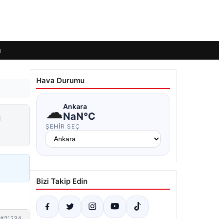
ı
Hava Durumu
☁
Ankara
n
NaN°C
ŞEHIR SEÇ
Bizi Takip Edin
#21234