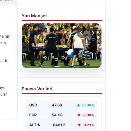
Yan Manşet
ne’nin
ının
ruldu.
05.08.2026
Fenerbahçe’de Sturm
ruyu
Piyasa Verileri
Graz maçında
sun?
Oosterwolde’den
kahreden haber!
USD
47.60
▲ +0.06%
EUR
54.98
▼ -0.08%
ALTIN
6481.2
▼ -0.23%