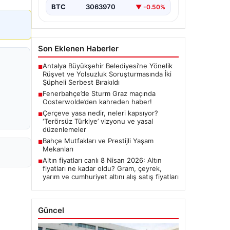
BTC
3063970
▼ -0.50%
Son Eklenen Haberler
Antalya Büyükşehir Belediyesi’ne Yönelik
■
Rüşvet ve Yolsuzluk Soruşturmasında İki
Şüpheli Serbest Bırakıldı
Fenerbahçe’de Sturm Graz maçında
■
Oosterwolde’den kahreden haber!
Çerçeve yasa nedir, neleri kapsıyor?
■
‘Terörsüz Türkiye’ vizyonu ve yasal
düzenlemeler
Bahçe Mutfakları ve Prestijli Yaşam
■
Mekanları
Altın fiyatları canlı 8 Nisan 2026: Altın
■
fiyatları ne kadar oldu? Gram, çeyrek,
yarım ve cumhuriyet altını alış satış fiyatları
Güncel