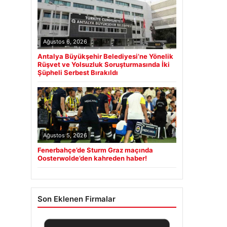
Ağustos 6, 2026
Antalya Büyükşehir Belediyesi’ne Yönelik
Rüşvet ve Yolsuzluk Soruşturmasında İki
Şüpheli Serbest Bırakıldı
Ağustos 5, 2026
Fenerbahçe’de Sturm Graz maçında
Oosterwolde’den kahreden haber!
Son Eklenen Firmalar