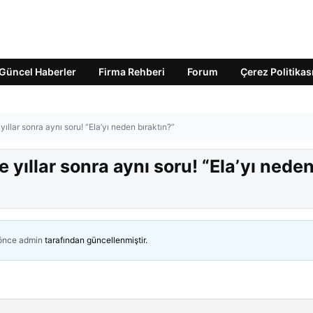
Güncel Haberler
Firma Rehberi
Forum
Çerez Politikas
 yıllar sonra aynı soru! “Ela’yı neden bıraktın?”
e yıllar sonra aynı soru! “Ela’yı nede
 önce
admin
tarafından güncellenmiştir.