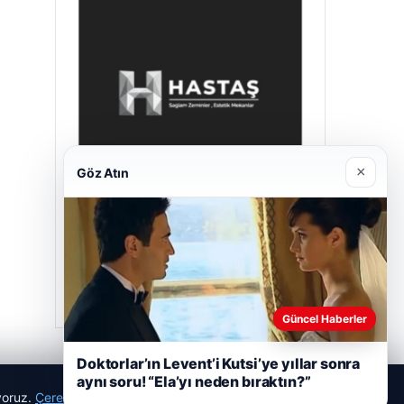
×
Göz Atın
Hastaş Beton
Mayıs 26, 2026
Güncel Haberler
Doktorlar’ın Levent’i Kutsi’ye yıllar sonra
aynı soru! “Ela’yı neden bıraktın?”
ıyoruz.
Çerez Politikamız
Reddet
Kabul Et