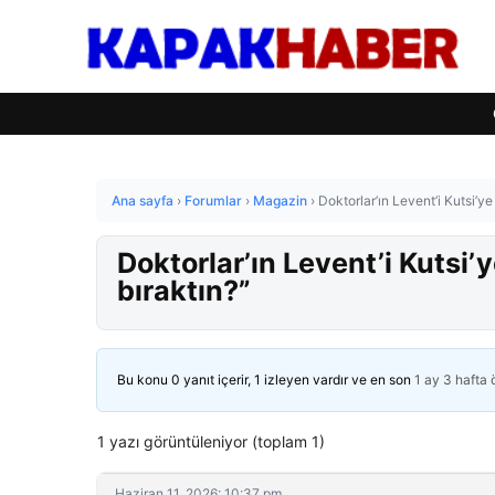
Ana sayfa
›
Forumlar
›
Magazin
›
Doktorlar’ın Levent’i Kutsi’ye
Doktorlar’ın Levent’i Kutsi’y
bıraktın?”
Bu konu 0 yanıt içerir, 1 izleyen vardır ve en son
1 ay 3 hafta
1 yazı görüntüleniyor (toplam 1)
Haziran 11, 2026: 10:37 pm