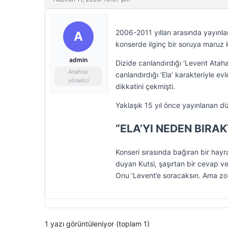
2006-2011 yılları arasında yayınla
A
konserde ilginç bir soruya maruz k
admin
Dizide canlandırdığı ‘Levent Ataha
Anahtar
canlandırdığı ‘Ela’ karakteriyle 
yönetici
dikkatini çekmişti.
Yaklaşık 15 yıl önce yayınlanan di
“ELA’YI NEDEN BIRAK
Konseri sırasında bağıran bir hayra
duyan Kutsi, şaşırtan bir cevap ver
Onu ‘Levent’e soracaksın. Ama zor
1 yazı görüntüleniyor (toplam 1)