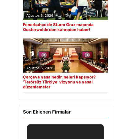
Ağustos 5, 2026
Fenerbahçe’de Sturm Graz maçında
Oosterwolde’den kahreden haber!
Ağustos 5, 2026
Çerçeve yasa nedir, neleri kapsıyor?
‘Terörsüz Türkiye’ vizyonu ve yasal
düzenlemeler
Son Eklenen Firmalar