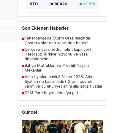
BTC
3080420
▲ +1.01%
Son Eklenen Haberler
Fenerbahçe’de Sturm Graz maçında
■
Oosterwolde’den kahreden haber!
Çerçeve yasa nedir, neleri kapsıyor?
■
‘Terörsüz Türkiye’ vizyonu ve yasal
düzenlemeler
Bahçe Mutfakları ve Prestijli Yaşam
■
Mekanları
Altın fiyatları canlı 8 Nisan 2026: Altın
■
fiyatları ne kadar oldu? Gram, çeyrek,
yarım ve cumhuriyet altını alış satış fiyatları
DEM Parti heyeti İmralı’ya gitti
■
Güncel