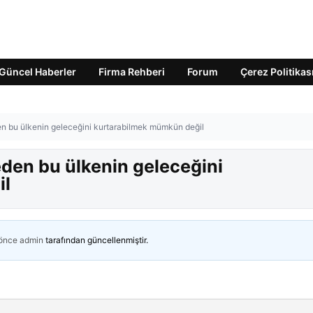
Güncel Haberler
Firma Rehberi
Forum
Çerez Politikas
en bu ülkenin geleceğini kurtarabilmek mümkün değil
eden bu ülkenin geleceğini
il
 önce
admin
tarafından güncellenmiştir.