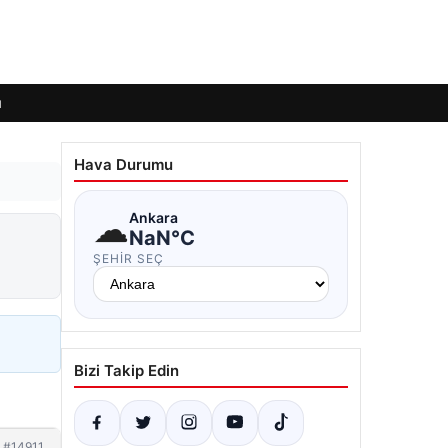
ı
Hava Durumu
☁
Ankara
NaN°C
ŞEHIR SEÇ
Bizi Takip Edin
#14911