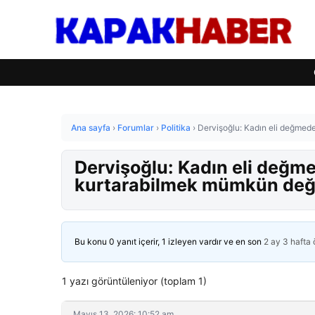
Ana sayfa
›
Forumlar
›
Politika
›
Dervişoğlu: Kadın eli değmed
Dervişoğlu: Kadın eli değm
kurtarabilmek mümkün değ
Bu konu 0 yanıt içerir, 1 izleyen vardır ve en son
2 ay 3 hafta
1 yazı görüntüleniyor (toplam 1)
Mayıs 13, 2026: 10:52 am