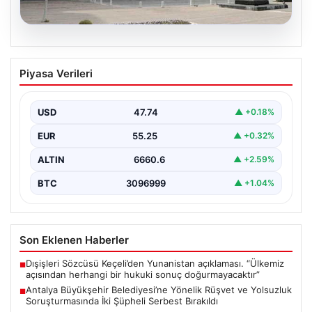
06.08.2026
Antalya Büyükşehir Belediyesi’ne
Piyasa Verileri
Yönelik Rüşvet ve Yolsuzluk
Soruşturmasında İki Şüpheli Serbest
Bırakıldı
USD
47.74
▲ +0.18%
Antalya Büyükşehir Belediyesi'ne bağlı gerçekleştirilen
EUR
55.25
▲ +0.32%
rüşvet ve yolsuzluk soruşturması kapsamında önemli
gelişmeler yaşandı. Soruşturma…
ALTIN
6660.6
▲ +2.59%
BTC
3096999
▲ +1.04%
Son Eklenen Haberler
Dışişleri Sözcüsü Keçeli’den Yunanistan açıklaması. “Ülkemiz
■
açısından herhangi bir hukuki sonuç doğurmayacaktır”
Antalya Büyükşehir Belediyesi’ne Yönelik Rüşvet ve Yolsuzluk
■
Soruşturmasında İki Şüpheli Serbest Bırakıldı