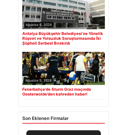
Ağustos 6, 2026
Antalya Büyükşehir Belediyesi’ne Yönelik
Rüşvet ve Yolsuzluk Soruşturmasında İki
Şüpheli Serbest Bırakıldı
Ağustos 5, 2026
Fenerbahçe’de Sturm Graz maçında
Oosterwolde’den kahreden haber!
Son Eklenen Firmalar