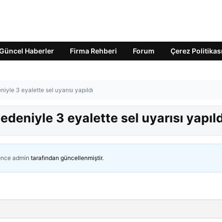
Güncel Haberler
Firma Rehberi
Forum
Çerez Politikas
iyle 3 eyalette sel uyarısı yapıldı
deniyle 3 eyalette sel uyarısı yapıld
önce
admin
tarafından güncellenmiştir.