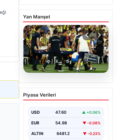
eği
Yan Manşet
05.08.2026
Fenerbahçe’de Sturm
Piyasa Verileri
Graz maçında
Oosterwolde’den
kahreden haber!
USD
47.60
▲ +0.06%
EUR
54.98
▼ -0.08%
ALTIN
6481.2
▼ -0.23%