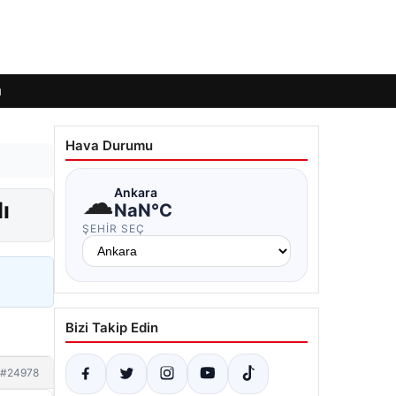
ı
Hava Durumu
☁
Ankara
ı
NaN°C
ŞEHIR SEÇ
Bizi Takip Edin
#24978