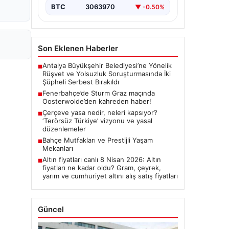
BTC
3063970
▼ -0.50%
Son Eklenen Haberler
Antalya Büyükşehir Belediyesi’ne Yönelik
■
Rüşvet ve Yolsuzluk Soruşturmasında İki
Şüpheli Serbest Bırakıldı
Fenerbahçe’de Sturm Graz maçında
■
Oosterwolde’den kahreden haber!
Çerçeve yasa nedir, neleri kapsıyor?
■
‘Terörsüz Türkiye’ vizyonu ve yasal
düzenlemeler
Bahçe Mutfakları ve Prestijli Yaşam
■
Mekanları
Altın fiyatları canlı 8 Nisan 2026: Altın
■
fiyatları ne kadar oldu? Gram, çeyrek,
yarım ve cumhuriyet altını alış satış fiyatları
Güncel