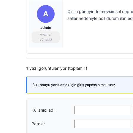
Çin’in güneyinde mevsimsel cephe 
A
seller nedeniyle acil durum ilan edi
admin
Anahtar
yönetici
1 yazı görüntüleniyor (toplam 1)
Bu konuyu yanıtlamak için giriş yapmış olmalısınız.
Kullanıcı adı:
Parola: