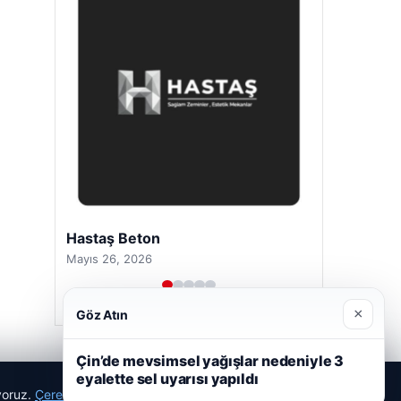
Hastaş Beton
Mayıs 26, 2026
×
Göz Atın
Çin’de mevsimsel yağışlar nedeniyle 3
eyalette sel uyarısı yapıldı
ıyoruz.
Çerez Politikamız
Reddet
Kabul Et