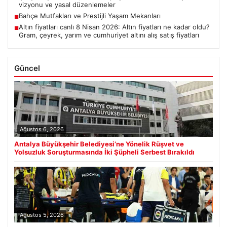
vizyonu ve yasal düzenlemeler
Bahçe Mutfakları ve Prestijli Yaşam Mekanları
■
Altın fiyatları canlı 8 Nisan 2026: Altın fiyatları ne kadar oldu?
■
Gram, çeyrek, yarım ve cumhuriyet altını alış satış fiyatları
Güncel
Ağustos 6, 2026
Antalya Büyükşehir Belediyesi’ne Yönelik Rüşvet ve
Yolsuzluk Soruşturmasında İki Şüpheli Serbest Bırakıldı
Ağustos 5, 2026