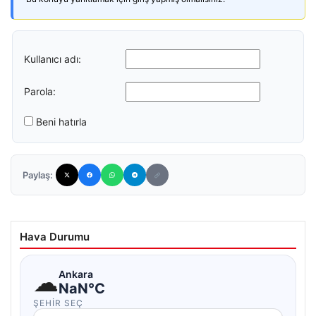
Kullanıcı adı:
Parola:
Beni hatırla
Paylaş:
Hava Durumu
☁
Ankara
NaN°C
ŞEHIR SEÇ