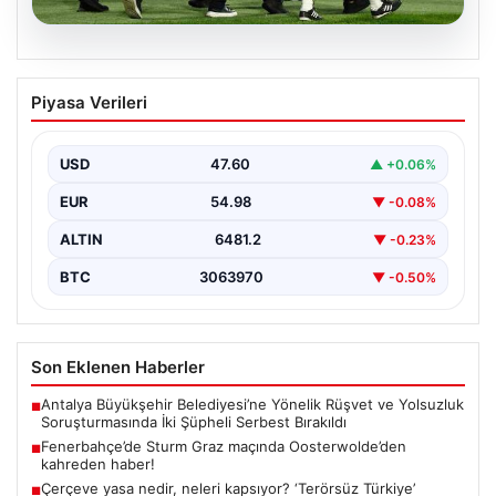
05.08.2026
Fenerbahçe’de Sturm Graz maçında
Piyasa Verileri
Oosterwolde’den kahreden haber!
USD
47.60
▲ +0.06%
EUR
54.98
▼ -0.08%
ALTIN
6481.2
▼ -0.23%
BTC
3063970
▼ -0.50%
Son Eklenen Haberler
Antalya Büyükşehir Belediyesi’ne Yönelik Rüşvet ve Yolsuzluk
■
Soruşturmasında İki Şüpheli Serbest Bırakıldı
Fenerbahçe’de Sturm Graz maçında Oosterwolde’den
■
kahreden haber!
Çerçeve yasa nedir, neleri kapsıyor? ‘Terörsüz Türkiye’
■