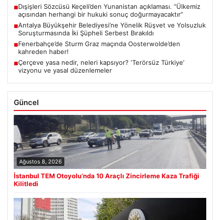
Dışişleri Sözcüsü Keçeli’den Yunanistan açıklaması. “Ülkemiz
■
açısından herhangi bir hukuki sonuç doğurmayacaktır”
Antalya Büyükşehir Belediyesi’ne Yönelik Rüşvet ve Yolsuzluk
■
Soruşturmasında İki Şüpheli Serbest Bırakıldı
Fenerbahçe’de Sturm Graz maçında Oosterwolde’den
■
kahreden haber!
Çerçeve yasa nedir, neleri kapsıyor? ‘Terörsüz Türkiye’
■
vizyonu ve yasal düzenlemeler
Güncel
Ağustos 8, 2026
İstanbul TEM Otoyolu’nda 10 Araçlı Zincirleme Kaza Trafiği
Kilitledi