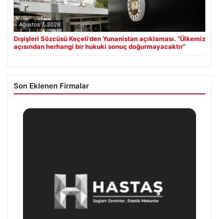
Ağustos 7, 2026
Dışişleri Sözcüsü Keçeli’den Yunanistan açıklaması. “Ülkemiz
açısından herhangi bir hukuki sonuç doğurmayacaktır”
Son Eklenen Firmalar