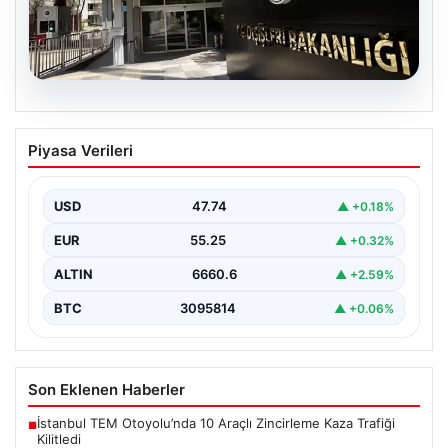
07.08.2026
Dışişleri Sözcüsü Keçeli’den
Piyasa Verileri
Yunanistan açıklaması. “Ülkemiz
açısından herhangi bir hukuki sonuç
doğurmayacaktır”
USD
47.74
▲ +0.18%
EUR
55.25
▲ +0.32%
ALTIN
6660.6
▲ +2.59%
BTC
3095814
▲ +0.06%
Son Eklenen Haberler
İstanbul TEM Otoyolu’nda 10 Araçlı Zincirleme Kaza Trafiği
■
Kilitledi