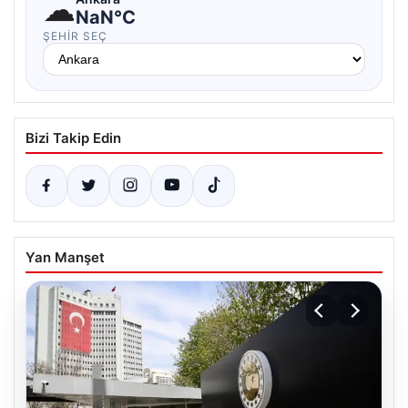
☁
NaN°C
ŞEHIR SEÇ
Bizi Takip Edin
Yan Manşet