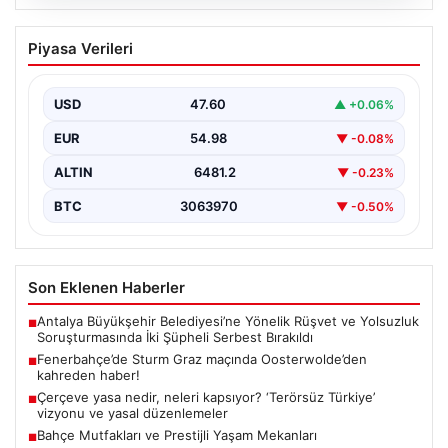
05.08.2026
Fenerbahçe’de Sturm Graz maçında
Piyasa Verileri
Oosterwolde’den kahreden haber!
USD
47.60
▲ +0.06%
EUR
54.98
▼ -0.08%
ALTIN
6481.2
▼ -0.23%
BTC
3063970
▼ -0.50%
Son Eklenen Haberler
Antalya Büyükşehir Belediyesi’ne Yönelik Rüşvet ve Yolsuzluk
■
Soruşturmasında İki Şüpheli Serbest Bırakıldı
Fenerbahçe’de Sturm Graz maçında Oosterwolde’den
■
kahreden haber!
Çerçeve yasa nedir, neleri kapsıyor? ‘Terörsüz Türkiye’
■
vizyonu ve yasal düzenlemeler
Bahçe Mutfakları ve Prestijli Yaşam Mekanları
■