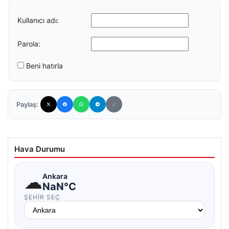
Kullanıcı adı:
Parola:
Beni hatırla
Paylaş:
Hava Durumu
☁
Ankara
NaN°C
ŞEHIR SEÇ