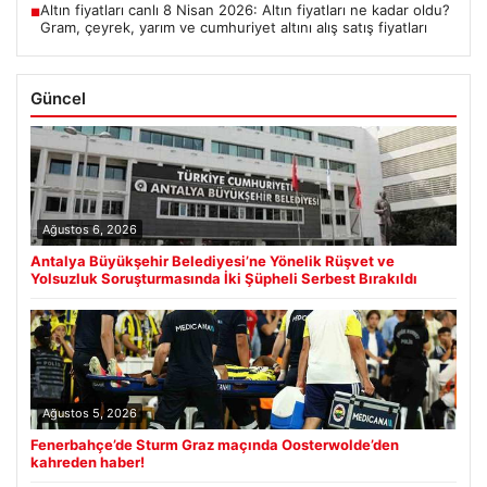
Altın fiyatları canlı 8 Nisan 2026: Altın fiyatları ne kadar oldu?
■
Gram, çeyrek, yarım ve cumhuriyet altını alış satış fiyatları
Güncel
Ağustos 6, 2026
Antalya Büyükşehir Belediyesi’ne Yönelik Rüşvet ve
Yolsuzluk Soruşturmasında İki Şüpheli Serbest Bırakıldı
Ağustos 5, 2026
Fenerbahçe’de Sturm Graz maçında Oosterwolde’den
kahreden haber!