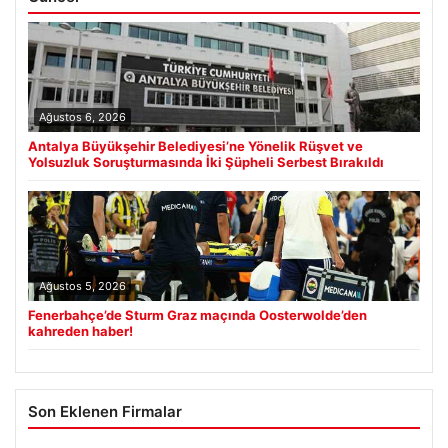
Ağustos 6, 2026
Antalya Büyükşehir Belediyesi’ne Yönelik Rüşvet ve
Yolsuzluk Soruşturmasında İki Şüpheli Serbest Bırakıldı
Ağustos 5, 2026
Fenerbahçe’de Sturm Graz maçında Oosterwolde’den
kahreden haber!
Son Eklenen Firmalar