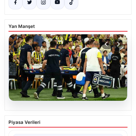
Yan Manşet
05.08.2026
Fenerbahçe’de Sturm Graz maçında
Piyasa Verileri
Oosterwolde’den kahreden haber!