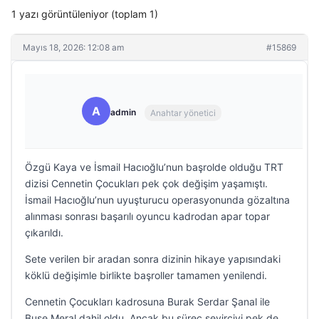
1 yazı görüntüleniyor (toplam 1)
Mayıs 18, 2026: 12:08 am
#15869
A
admin
Anahtar yönetici
Özgü Kaya ve İsmail Hacıoğlu’nun başrolde olduğu TRT
dizisi Cennetin Çocukları pek çok değişim yaşamıştı.
İsmail Hacıoğlu’nun uyuşturucu operasyonunda gözaltına
alınması sonrası başarılı oyuncu kadrodan apar topar
çıkarıldı.
Sete verilen bir aradan sonra dizinin hikaye yapısındaki
köklü değişimle birlikte başroller tamamen yenilendi.
Cennetin Çocukları kadrosuna Burak Serdar Şanal ile
Buse Meral dahil oldu. Ancak bu süreç seyirciyi pek de