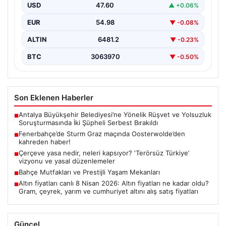
USD
47.60
▲ +0.06%
EUR
54.98
▼ -0.08%
ALTIN
6481.2
▼ -0.23%
BTC
3063970
▼ -0.50%
Son Eklenen Haberler
Antalya Büyükşehir Belediyesi’ne Yönelik Rüşvet ve Yolsuzluk
■
Soruşturmasında İki Şüpheli Serbest Bırakıldı
Fenerbahçe’de Sturm Graz maçında Oosterwolde’den
■
kahreden haber!
Çerçeve yasa nedir, neleri kapsıyor? ‘Terörsüz Türkiye’
■
vizyonu ve yasal düzenlemeler
Bahçe Mutfakları ve Prestijli Yaşam Mekanları
■
Altın fiyatları canlı 8 Nisan 2026: Altın fiyatları ne kadar oldu?
■
Gram, çeyrek, yarım ve cumhuriyet altını alış satış fiyatları
Güncel