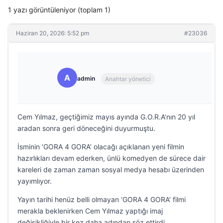
1 yazı görüntüleniyor (toplam 1)
Haziran 20, 2026: 5:52 pm
#23036
A
admin
Anahtar yönetici
Cem Yılmaz, geçtiğimiz mayıs ayında G.O.R.A’nın 20 yıl
aradan sonra geri döneceğini duyurmuştu.
İsminin ‘GORA 4 GORA’ olacağı açıklanan yeni filmin
hazırlıkları devam ederken, ünlü komedyen de sürece dair
kareleri de zaman zaman sosyal medya hesabı üzerinden
yayımlıyor.
Yayın tarihi henüz belli olmayan ‘GORA 4 GORA’ filmi
merakla beklenirken Cem Yılmaz yaptığı imaj
değişikliğiyle bir kez daha adından söz ettirdi.