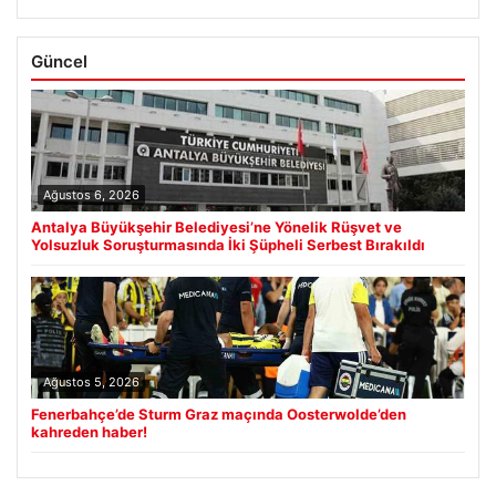
Güncel
Ağustos 6, 2026
Antalya Büyükşehir Belediyesi’ne Yönelik Rüşvet ve
Yolsuzluk Soruşturmasında İki Şüpheli Serbest Bırakıldı
Ağustos 5, 2026
Fenerbahçe’de Sturm Graz maçında Oosterwolde’den
kahreden haber!