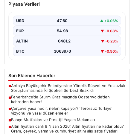
Piyasa Verileri
Oosterwolde’den kahreden haber!
USD
47.60
▲ +0.06%
EUR
54.98
▼ -0.08%
ALTIN
6481.2
▼ -0.23%
BTC
3063970
▼ -0.50%
Son Eklenen Haberler
Antalya Büyükşehir Belediyesi’ne Yönelik Rüşvet ve Yolsuzluk
■
Soruşturmasında İki Şüpheli Serbest Bırakıldı
Fenerbahçe’de Sturm Graz maçında Oosterwolde’den
■
kahreden haber!
Çerçeve yasa nedir, neleri kapsıyor? ‘Terörsüz Türkiye’
■
vizyonu ve yasal düzenlemeler
Bahçe Mutfakları ve Prestijli Yaşam Mekanları
■
Altın fiyatları canlı 8 Nisan 2026: Altın fiyatları ne kadar oldu?
■
Gram, çeyrek, yarım ve cumhuriyet altını alış satış fiyatları