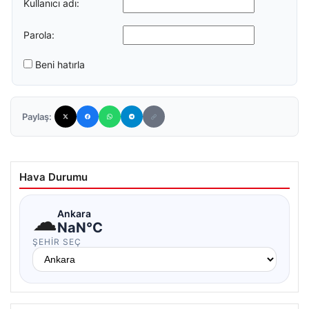
Kullanıcı adı:
Parola:
Beni hatırla
Paylaş:
Hava Durumu
☁
Ankara
NaN°C
ŞEHIR SEÇ