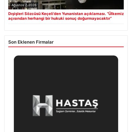
Ağustos 7, 2026
Dışişleri Sözcüsü Keçeli’den Yunanistan açıklaması. “Ülkemiz
açısından herhangi bir hukuki sonuç doğurmayacaktır”
Son Eklenen Firmalar