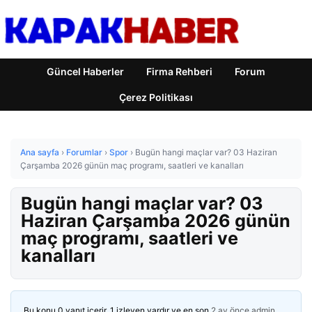
Güncel Haberler
Firma Rehberi
Forum
Çerez Politikası
Ana sayfa
›
Forumlar
›
Spor
›
Bugün hangi maçlar var? 03 Haziran
Çarşamba 2026 günün maç programı, saatleri ve kanalları
Bugün hangi maçlar var? 03
Haziran Çarşamba 2026 günün
maç programı, saatleri ve
kanalları
Bu konu 0 yanıt içerir, 1 izleyen vardır ve en son
2 ay önce
admin