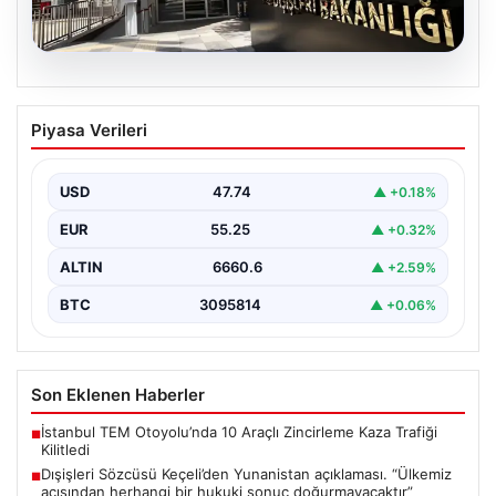
07.08.2026
Dışişleri Sözcüsü Keçeli’den
Piyasa Verileri
Yunanistan açıklaması. “Ülkemiz
açısından herhangi bir hukuki sonuç
doğurmayacaktır”
USD
47.74
▲ +0.18%
EUR
55.25
▲ +0.32%
ALTIN
6660.6
▲ +2.59%
BTC
3095814
▲ +0.06%
Son Eklenen Haberler
İstanbul TEM Otoyolu’nda 10 Araçlı Zincirleme Kaza Trafiği
■
Kilitledi
Dışişleri Sözcüsü Keçeli’den Yunanistan açıklaması. “Ülkemiz
■
açısından herhangi bir hukuki sonuç doğurmayacaktır”