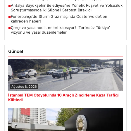
Antalya Büyükşehir Belediyesi’ne Yönelik Rüşvet ve Yolsuzluk
■
Soruşturmasında İki Şüpheli Serbest Bırakıldı
Fenerbahçe’de Sturm Graz maçında Oosterwolde’den
■
kahreden haber!
Çerçeve yasa nedir, neleri kapsıyor? ‘Terörsüz Türkiye’
■
vizyonu ve yasal düzenlemeler
Güncel
Ağustos 8, 2026
İstanbul TEM Otoyolu’nda 10 Araçlı Zincirleme Kaza Trafiği
Kilitledi