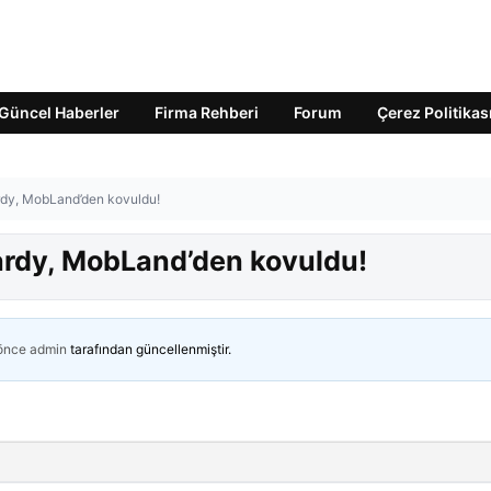
Güncel Haberler
Firma Rehberi
Forum
Çerez Politikas
dy, MobLand’den kovuldu!
rdy, MobLand’den kovuldu!
 önce
admin
tarafından güncellenmiştir.