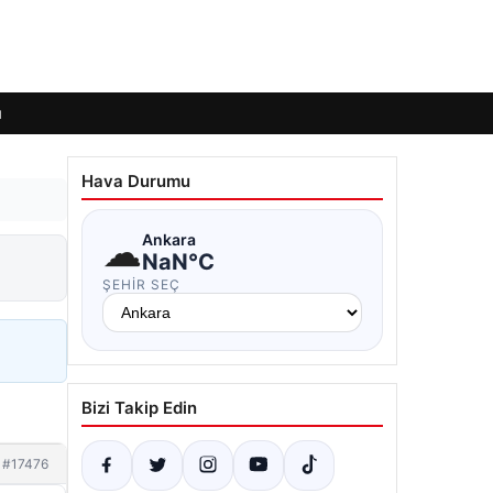
ı
Hava Durumu
☁
Ankara
NaN°C
ŞEHIR SEÇ
Bizi Takip Edin
#17476