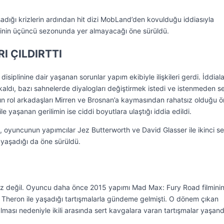
adığı krizlerin ardından hit dizi MobLand’den kovulduğu iddiasıyla
inin üçüncü sezonunda yer almayacağı öne sürüldü.
RI ÇILDIRTTI
 disiplinine dair yaşanan sorunlar yapım ekibiyle ilişkileri gerdi. İddial
kaldı, bazı sahnelerde diyalogları değiştirmek istedi ve istenmeden s
ının rol arkadaşları Mirren ve Brosnan’a kaymasından rahatsız olduğu 
e yaşanan gerilimin ise ciddi boyutlara ulaştığı iddia edildi.
 oyuncunun yapımcılar Jez Butterworth ve David Glasser ile ikinci s
 yaşadığı da öne sürüldü.
kriz değil. Oyuncu daha önce 2015 yapımı Mad Max: Fury Road filmini
e Theron ile yaşadığı tartışmalarla gündeme gelmişti. O dönem çıkan
ması nedeniyle ikili arasında sert kavgalara varan tartışmalar yaşand