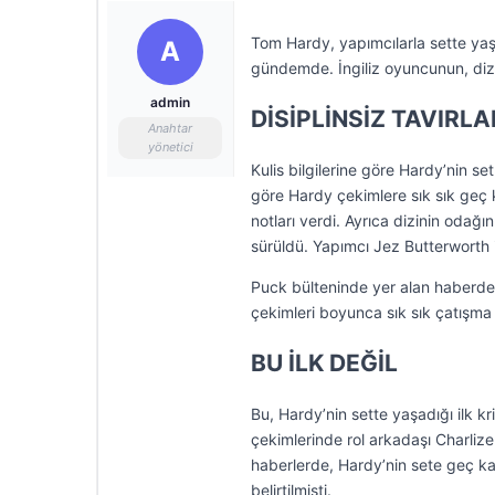
Tom Hardy, yapımcılarla sette yaş
A
gündemde. İngiliz oyuncunun, diz
admin
DİSİPLİNSİZ TAVIRLA
Anahtar
yönetici
Kulis bilgilerine göre Hardy’nin set
göre Hardy çekimlere sık sık geç 
notları verdi. Ayrıca dizinin odağ
sürüldü. Yapımcı Jez Butterworth il
Puck bülteninde yer alan haberde,
çekimleri boyunca sık sık çatışma
BU İLK DEĞİL
Bu, Hardy’nin sette yaşadığı ilk 
çekimlerinde rol arkadaşı Charliz
haberlerde, Hardy’nin sete geç kal
belirtilmişti.