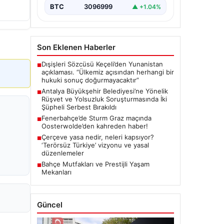
önemli gelişmeler yaşandı.
BTC
3096999
▲ +1.04%
Soruşturma…
Son Eklenen Haberler
Dışişleri Sözcüsü Keçeli’den Yunanistan
■
açıklaması. “Ülkemiz açısından herhangi bir
hukuki sonuç doğurmayacaktır”
Antalya Büyükşehir Belediyesi’ne Yönelik
■
Rüşvet ve Yolsuzluk Soruşturmasında İki
Şüpheli Serbest Bırakıldı
Fenerbahçe’de Sturm Graz maçında
■
Oosterwolde’den kahreden haber!
Çerçeve yasa nedir, neleri kapsıyor?
■
‘Terörsüz Türkiye’ vizyonu ve yasal
düzenlemeler
Bahçe Mutfakları ve Prestijli Yaşam
■
Mekanları
Güncel