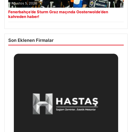
Ağustos 5, 2026
Fenerbahçe’de Sturm Graz maçında Oosterwolde’den
kahreden haber!
Son Eklenen Firmalar