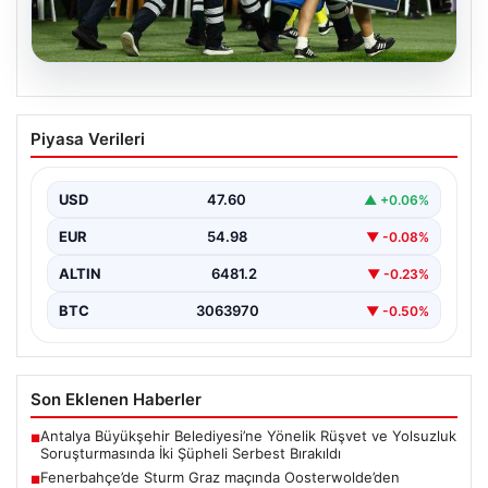
05.08.2026
Fenerbahçe’de Sturm Graz maçında
Piyasa Verileri
Oosterwolde’den kahreden haber!
USD
47.60
▲ +0.06%
EUR
54.98
▼ -0.08%
ALTIN
6481.2
▼ -0.23%
BTC
3063970
▼ -0.50%
Son Eklenen Haberler
Antalya Büyükşehir Belediyesi’ne Yönelik Rüşvet ve Yolsuzluk
■
Soruşturmasında İki Şüpheli Serbest Bırakıldı
Fenerbahçe’de Sturm Graz maçında Oosterwolde’den
■