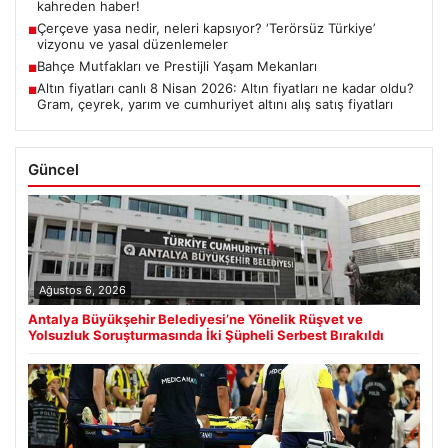
kahreden haber!
Çerçeve yasa nedir, neleri kapsıyor? ‘Terörsüz Türkiye’
■
vizyonu ve yasal düzenlemeler
Bahçe Mutfakları ve Prestijli Yaşam Mekanları
■
Altın fiyatları canlı 8 Nisan 2026: Altın fiyatları ne kadar oldu?
■
Gram, çeyrek, yarım ve cumhuriyet altını alış satış fiyatları
Güncel
Ağustos 6, 2026
Antalya Büyükşehir Belediyesi’ne Yönelik Rüşvet ve
Yolsuzluk Soruşturmasında İki Şüpheli Serbest Bırakıldı