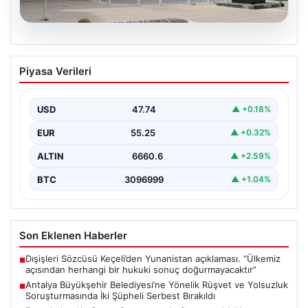
06.08.2026
Antalya Büyükşehir Belediyesi’ne
Piyasa Verileri
Yönelik Rüşvet ve Yolsuzluk
Soruşturmasında İki Şüpheli Serbest
Bırakıldı
USD
47.74
▲ +0.18%
Antalya Büyükşehir Belediyesi'ne bağlı gerçekleştirilen
EUR
55.25
▲ +0.32%
rüşvet ve yolsuzluk soruşturması kapsamında önemli
gelişmeler yaşandı. Soruşturma…
ALTIN
6660.6
▲ +2.59%
BTC
3096999
▲ +1.04%
Son Eklenen Haberler
Dışişleri Sözcüsü Keçeli’den Yunanistan açıklaması. “Ülkemiz
■
açısından herhangi bir hukuki sonuç doğurmayacaktır”
Antalya Büyükşehir Belediyesi’ne Yönelik Rüşvet ve Yolsuzluk
■
Soruşturmasında İki Şüpheli Serbest Bırakıldı