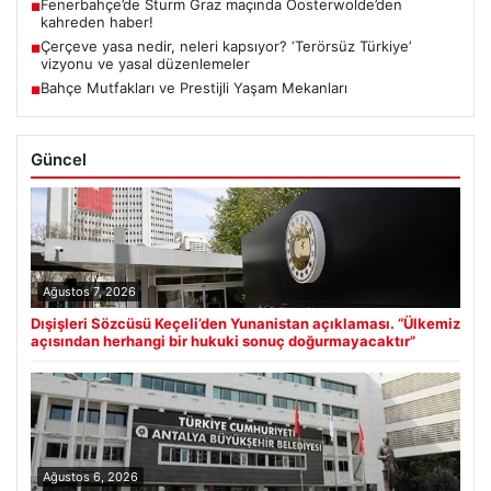
Fenerbahçe’de Sturm Graz maçında Oosterwolde’den
■
kahreden haber!
Çerçeve yasa nedir, neleri kapsıyor? ‘Terörsüz Türkiye’
■
vizyonu ve yasal düzenlemeler
Bahçe Mutfakları ve Prestijli Yaşam Mekanları
■
Güncel
Ağustos 7, 2026
Dışişleri Sözcüsü Keçeli’den Yunanistan açıklaması. “Ülkemiz
açısından herhangi bir hukuki sonuç doğurmayacaktır”
Ağustos 6, 2026