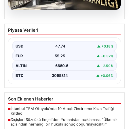
07.08.2026
Dışişleri Sözcüsü Keçeli’den
Piyasa Verileri
Yunanistan açıklaması. “Ülkemiz
açısından herhangi bir hukuki sonuç
doğurmayacaktır”
USD
47.74
▲ +0.18%
EUR
55.25
▲ +0.32%
ALTIN
6660.6
▲ +2.59%
BTC
3095814
▲ +0.06%
Son Eklenen Haberler
İstanbul TEM Otoyolu’nda 10 Araçlı Zincirleme Kaza Trafiği
■
Kilitledi
Dışişleri Sözcüsü Keçeli’den Yunanistan açıklaması. “Ülkemiz
■
açısından herhangi bir hukuki sonuç doğurmayacaktır”