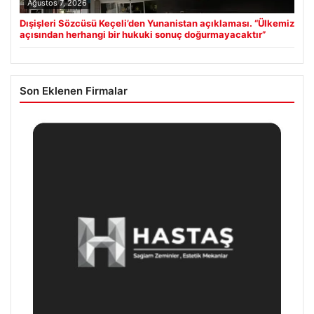
Ağustos 7, 2026
Dışişleri Sözcüsü Keçeli’den Yunanistan açıklaması. “Ülkemiz
açısından herhangi bir hukuki sonuç doğurmayacaktır”
Son Eklenen Firmalar