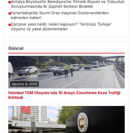
Antalya Büyükşehir Belediyesi’ne Yönelik Rüşvet ve Yolsuzluk
■
Soruşturmasında İki Şüpheli Serbest Bırakıldı
Fenerbahçe’de Sturm Graz maçında Oosterwolde’den
■
kahreden haber!
Çerçeve yasa nedir, neleri kapsıyor? ‘Terörsüz Türkiye’
■
vizyonu ve yasal düzenlemeler
Güncel
Ağustos 8, 2026
İstanbul TEM Otoyolu’nda 10 Araçlı Zincirleme Kaza Trafiği
Kilitledi