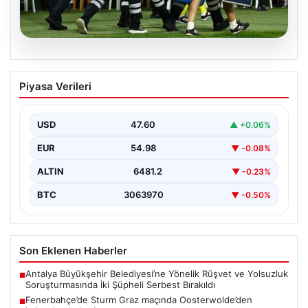
05.08.2026
Fenerbahçe’de Sturm Graz maçında
Piyasa Verileri
Oosterwolde’den kahreden haber!
USD
47.60
▲ +0.06%
EUR
54.98
▼ -0.08%
ALTIN
6481.2
▼ -0.23%
BTC
3063970
▼ -0.50%
Son Eklenen Haberler
Antalya Büyükşehir Belediyesi’ne Yönelik Rüşvet ve Yolsuzluk
■
Soruşturmasında İki Şüpheli Serbest Bırakıldı
Fenerbahçe’de Sturm Graz maçında Oosterwolde’den
■