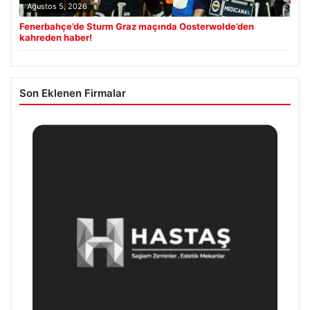
Ağustos 5, 2026
Fenerbahçe’de Sturm Graz maçında Oosterwolde’den
kahreden haber!
Son Eklenen Firmalar