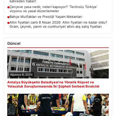
kahreden haber!
Çerçeve yasa nedir, neleri kapsıyor? ‘Terörsüz Türkiye’
■
vizyonu ve yasal düzenlemeler
Bahçe Mutfakları ve Prestijli Yaşam Mekanları
■
Altın fiyatları canlı 8 Nisan 2026: Altın fiyatları ne kadar oldu?
■
Gram, çeyrek, yarım ve cumhuriyet altını alış satış fiyatları
Güncel
Ağustos 6, 2026
Antalya Büyükşehir Belediyesi’ne Yönelik Rüşvet ve
Yolsuzluk Soruşturmasında İki Şüpheli Serbest Bırakıldı