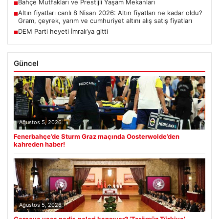
Bahçe Mutfakları ve Prestijli Yaşam Mekanları
■
Altın fiyatları canlı 8 Nisan 2026: Altın fiyatları ne kadar oldu?
■
Gram, çeyrek, yarım ve cumhuriyet altını alış satış fiyatları
DEM Parti heyeti İmralı’ya gitti
■
Güncel
Ağustos 5, 2026
Fenerbahçe’de Sturm Graz maçında Oosterwolde’den
kahreden haber!
Ağustos 5, 2026