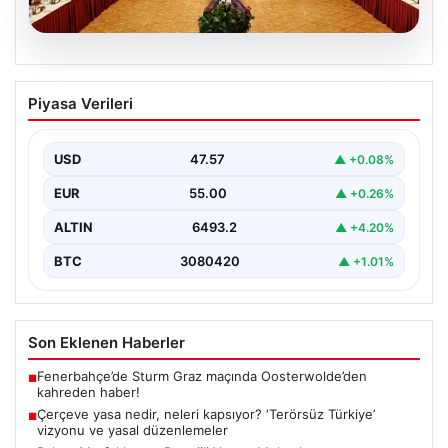
05.08.2026
Çerçeve yasa nedir, neleri kapsıyor?
Piyasa Verileri
‘Terörsüz Türkiye’ vizyonu ve yasal
düzenlemeler
USD
47.57
▲ +0.08%
Hukuk ve yasama alanında sıkça karşılaşılan önemli
kavramlardan biri olan çerçeve yasa, geniş kapsamlı…
EUR
55.00
▲ +0.26%
ALTIN
6493.2
▲ +4.20%
BTC
3080420
▲ +1.01%
Son Eklenen Haberler
Fenerbahçe’de Sturm Graz maçında Oosterwolde’den
■
kahreden haber!
Çerçeve yasa nedir, neleri kapsıyor? ‘Terörsüz Türkiye’
■
vizyonu ve yasal düzenlemeler