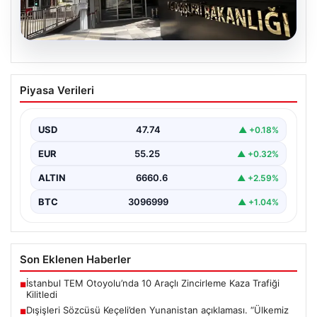
07.08.2026
Dışişleri Sözcüsü Keçeli’den
Piyasa Verileri
Yunanistan açıklaması. “Ülkemiz
açısından herhangi bir hukuki sonuç
doğurmayacaktır”
USD
47.74
▲ +0.18%
EUR
55.25
▲ +0.32%
ALTIN
6660.6
▲ +2.59%
BTC
3096999
▲ +1.04%
Son Eklenen Haberler
İstanbul TEM Otoyolu’nda 10 Araçlı Zincirleme Kaza Trafiği
■
Kilitledi
Dışişleri Sözcüsü Keçeli’den Yunanistan açıklaması. “Ülkemiz
■