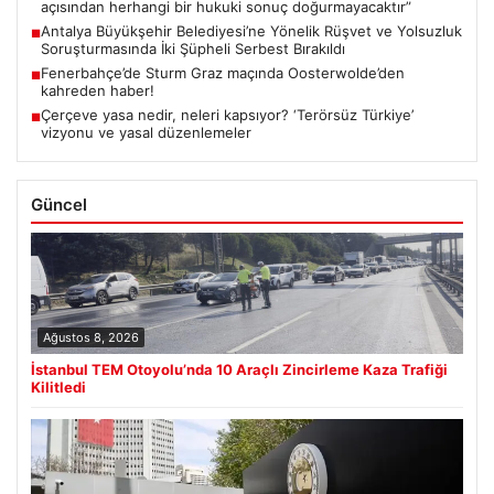
açısından herhangi bir hukuki sonuç doğurmayacaktır”
Antalya Büyükşehir Belediyesi’ne Yönelik Rüşvet ve Yolsuzluk
■
Soruşturmasında İki Şüpheli Serbest Bırakıldı
Fenerbahçe’de Sturm Graz maçında Oosterwolde’den
■
kahreden haber!
Çerçeve yasa nedir, neleri kapsıyor? ‘Terörsüz Türkiye’
■
vizyonu ve yasal düzenlemeler
Güncel
Ağustos 8, 2026
İstanbul TEM Otoyolu’nda 10 Araçlı Zincirleme Kaza Trafiği
Kilitledi