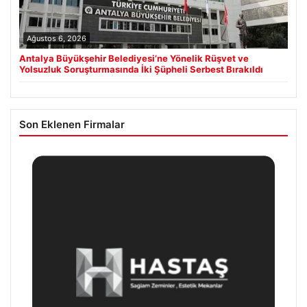
Ağustos 6, 2026
Antalya Büyükşehir Belediyesi’ne Yönelik Rüşvet ve
Yolsuzluk Soruşturmasında İki Şüpheli Serbest Bırakıldı
Son Eklenen Firmalar