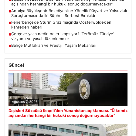
açısından herhangi bir hukuki sonuç doğurmayacaktır”
Antalya Büyükşehir Belediyesi’ne Yönelik Rüşvet ve Yolsuzluk
■
Soruşturmasında İki Şüpheli Serbest Bırakıldı
Fenerbahçe’de Sturm Graz maçında Oosterwolde’den
■
kahreden haber!
Çerçeve yasa nedir, neleri kapsıyor? ‘Terörsüz Türkiye’
■
vizyonu ve yasal düzenlemeler
Bahçe Mutfakları ve Prestijli Yaşam Mekanları
■
Güncel
Ağustos 7, 2026
Dışişleri Sözcüsü Keçeli’den Yunanistan açıklaması. “Ülkemiz
açısından herhangi bir hukuki sonuç doğurmayacaktır”