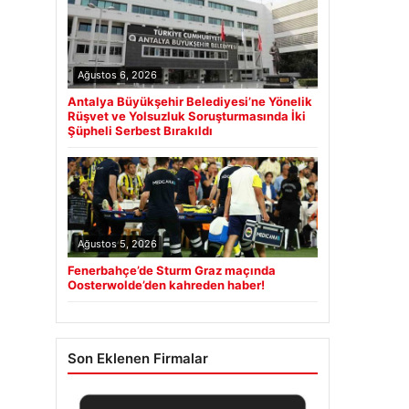
Ağustos 6, 2026
Antalya Büyükşehir Belediyesi’ne Yönelik
Rüşvet ve Yolsuzluk Soruşturmasında İki
Şüpheli Serbest Bırakıldı
Ağustos 5, 2026
Fenerbahçe’de Sturm Graz maçında
Oosterwolde’den kahreden haber!
Son Eklenen Firmalar