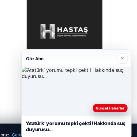
×
Göz Atın
Hastaş Beton
Mayıs 26, 2026
Güncel Haberler
‘Atatürk’ yorumu tepki çekti! Hakkında suç
duyurusu…
ıyoruz.
Çerez Politikamız
Reddet
Kabul Et