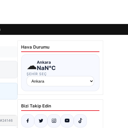
ı
Hava Durumu
☁
Ankara
NaN°C
ŞEHIR SEÇ
Bizi Takip Edin
#24146