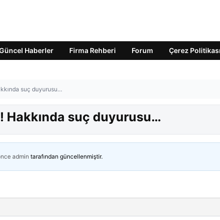
Güncel Haberler
Firma Rehberi
Forum
Çerez Politikas
 Hakkında suç duyurusu…
ti! Hakkında suç duyurusu…
önce
admin
tarafından güncellenmiştir.