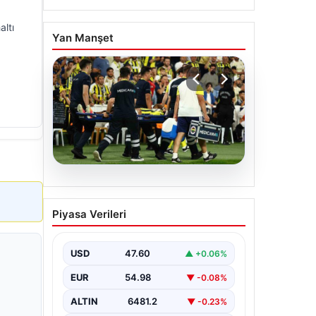
altı
Yan Manşet
05.08.2026
Fenerbahçe’de Sturm
Piyasa Verileri
Graz maçında
Oosterwolde’den
kahreden haber!
USD
47.60
▲ +0.06%
EUR
54.98
▼ -0.08%
ALTIN
6481.2
▼ -0.23%