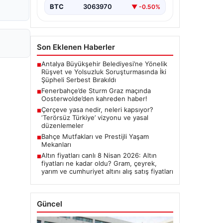
BTC
3063970
▼ -0.50%
Son Eklenen Haberler
Antalya Büyükşehir Belediyesi’ne Yönelik
■
Rüşvet ve Yolsuzluk Soruşturmasında İki
Şüpheli Serbest Bırakıldı
Fenerbahçe’de Sturm Graz maçında
■
Oosterwolde’den kahreden haber!
Çerçeve yasa nedir, neleri kapsıyor?
■
‘Terörsüz Türkiye’ vizyonu ve yasal
düzenlemeler
Bahçe Mutfakları ve Prestijli Yaşam
■
Mekanları
Altın fiyatları canlı 8 Nisan 2026: Altın
■
fiyatları ne kadar oldu? Gram, çeyrek,
yarım ve cumhuriyet altını alış satış fiyatları
Güncel