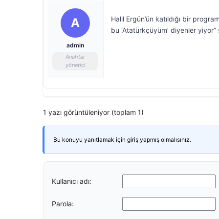
Halil Ergün’ün katıldığı bir prog
A
bu ‘Atatürkçüyüm’ diyenler yiyor”
admin
Anahtar
yönetici
1 yazı görüntüleniyor (toplam 1)
Bu konuyu yanıtlamak için giriş yapmış olmalısınız.
Kullanıcı adı:
Parola: