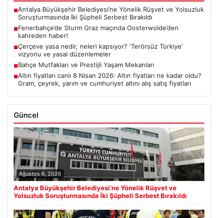
Antalya Büyükşehir Belediyesi’ne Yönelik Rüşvet ve Yolsuzluk
■
Soruşturmasında İki Şüpheli Serbest Bırakıldı
Fenerbahçe’de Sturm Graz maçında Oosterwolde’den
■
kahreden haber!
Çerçeve yasa nedir, neleri kapsıyor? ‘Terörsüz Türkiye’
■
vizyonu ve yasal düzenlemeler
Bahçe Mutfakları ve Prestijli Yaşam Mekanları
■
Altın fiyatları canlı 8 Nisan 2026: Altın fiyatları ne kadar oldu?
■
Gram, çeyrek, yarım ve cumhuriyet altını alış satış fiyatları
Güncel
Ağustos 6, 2026
Antalya Büyükşehir Belediyesi’ne Yönelik Rüşvet ve
Yolsuzluk Soruşturmasında İki Şüpheli Serbest Bırakıldı