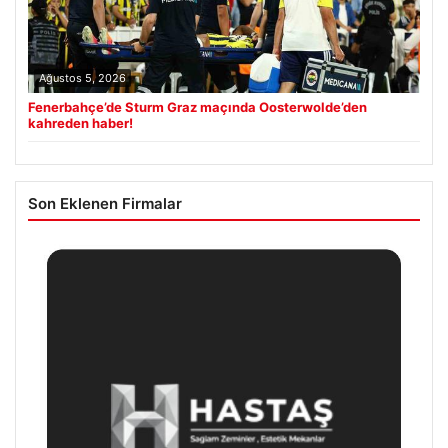
Ağustos 5, 2026
Fenerbahçe’de Sturm Graz maçında Oosterwolde’den
kahreden haber!
Son Eklenen Firmalar