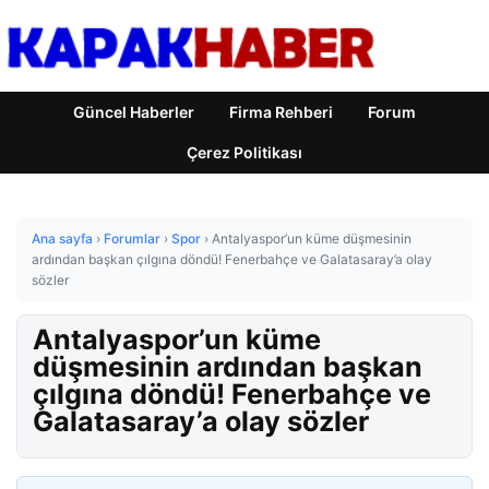
Güncel Haberler
Firma Rehberi
Forum
Çerez Politikası
Ana sayfa
›
Forumlar
›
Spor
›
Antalyaspor’un küme düşmesinin
ardından başkan çılgına döndü! Fenerbahçe ve Galatasaray’a olay
sözler
Antalyaspor’un küme
düşmesinin ardından başkan
çılgına döndü! Fenerbahçe ve
Galatasaray’a olay sözler