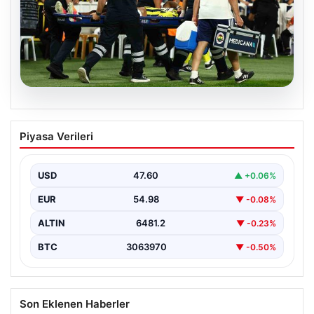
05.08.2026
Fenerbahçe’de Sturm Graz maçında
Piyasa Verileri
Oosterwolde’den kahreden haber!
USD
47.60
▲ +0.06%
EUR
54.98
▼ -0.08%
ALTIN
6481.2
▼ -0.23%
BTC
3063970
▼ -0.50%
Son Eklenen Haberler