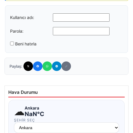
Kullanıcı adı:
Parola:
Beni hatırla
Paylaş:
Hava Durumu
☁
Ankara
NaN°C
ŞEHIR SEÇ