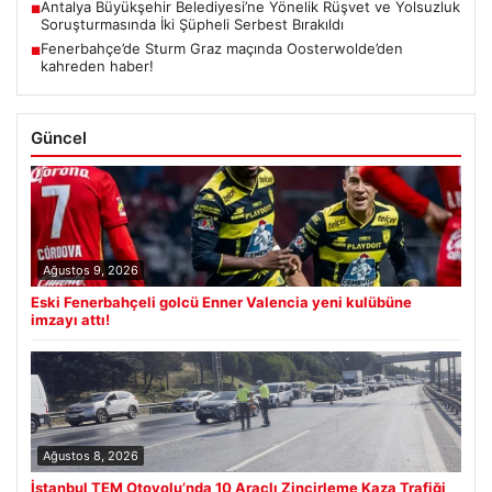
Antalya Büyükşehir Belediyesi’ne Yönelik Rüşvet ve Yolsuzluk
■
Soruşturmasında İki Şüpheli Serbest Bırakıldı
Fenerbahçe’de Sturm Graz maçında Oosterwolde’den
■
kahreden haber!
Güncel
Ağustos 9, 2026
Eski Fenerbahçeli golcü Enner Valencia yeni kulübüne
imzayı attı!
Ağustos 8, 2026
İstanbul TEM Otoyolu’nda 10 Araçlı Zincirleme Kaza Trafiği