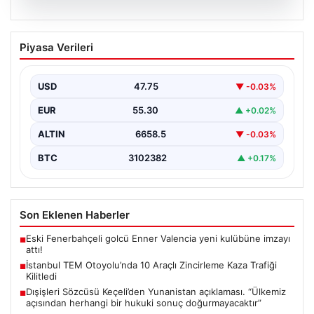
08.08.2026
İstanbul TEM Otoyolu’nda 10 Araçlı
Piyasa Verileri
Zincirleme Kaza Trafiği Kilitledi
İstanbul'da TEM Otoyolu'nun Sultangazi bölgesinde
sabah saatlerinde trafik adeta durma noktasına geldi.
USD
47.75
▼ -0.03%
Edirne yönünde…
EUR
55.30
▲ +0.02%
ALTIN
6658.5
▼ -0.03%
BTC
3102382
▲ +0.17%
Son Eklenen Haberler
Eski Fenerbahçeli golcü Enner Valencia yeni kulübüne imzayı
■
attı!
İstanbul TEM Otoyolu’nda 10 Araçlı Zincirleme Kaza Trafiği
■
Kilitledi
Dışişleri Sözcüsü Keçeli’den Yunanistan açıklaması. “Ülkemiz
■
açısından herhangi bir hukuki sonuç doğurmayacaktır”