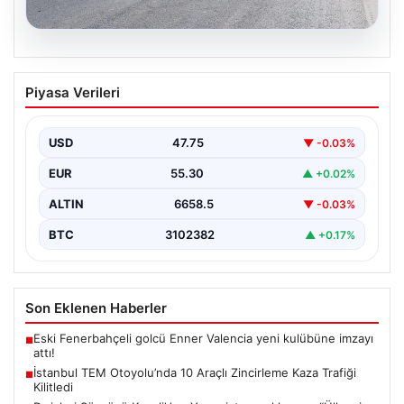
08.08.2026
İstanbul TEM Otoyolu’nda 10 Araçlı
Piyasa Verileri
Zincirleme Kaza Trafiği Kilitledi
İstanbul'da TEM Otoyolu'nun Sultangazi bölgesinde
sabah saatlerinde trafik adeta durma noktasına geldi.
USD
47.75
▼ -0.03%
Edirne yönünde…
EUR
55.30
▲ +0.02%
ALTIN
6658.5
▼ -0.03%
BTC
3102382
▲ +0.17%
Son Eklenen Haberler
Eski Fenerbahçeli golcü Enner Valencia yeni kulübüne imzayı
■
attı!
İstanbul TEM Otoyolu’nda 10 Araçlı Zincirleme Kaza Trafiği
■
Kilitledi