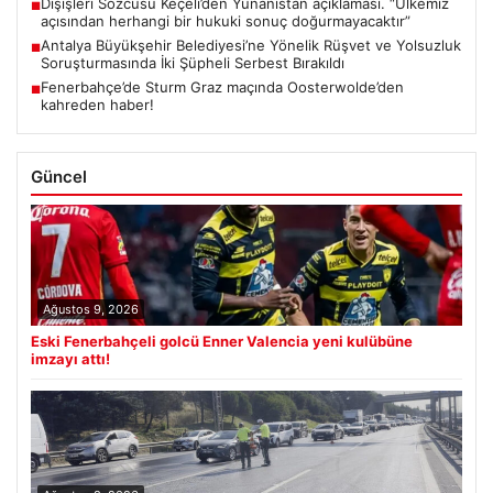
Dışişleri Sözcüsü Keçeli’den Yunanistan açıklaması. “Ülkemiz
■
açısından herhangi bir hukuki sonuç doğurmayacaktır”
Antalya Büyükşehir Belediyesi’ne Yönelik Rüşvet ve Yolsuzluk
■
Soruşturmasında İki Şüpheli Serbest Bırakıldı
Fenerbahçe’de Sturm Graz maçında Oosterwolde’den
■
kahreden haber!
Güncel
Ağustos 9, 2026
Eski Fenerbahçeli golcü Enner Valencia yeni kulübüne
imzayı attı!