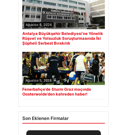
Ağustos 6, 2026
Antalya Büyükşehir Belediyesi’ne Yönelik
Rüşvet ve Yolsuzluk Soruşturmasında İki
Şüpheli Serbest Bırakıldı
Ağustos 5, 2026
Fenerbahçe’de Sturm Graz maçında
Oosterwolde’den kahreden haber!
Son Eklenen Firmalar