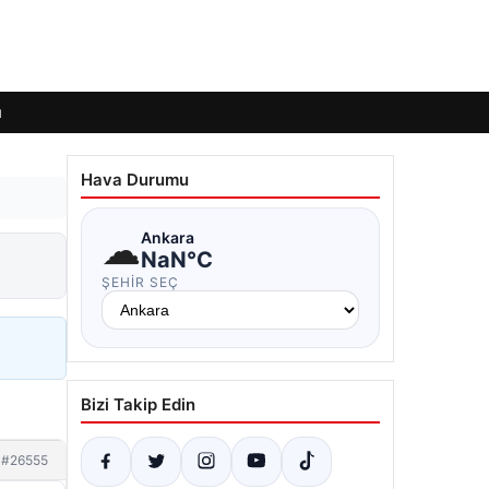
ı
Hava Durumu
☁
Ankara
NaN°C
ŞEHIR SEÇ
Bizi Takip Edin
#26555