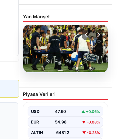
Yan Manşet
05.08.2026
Fenerbahçe’de Sturm
Piyasa Verileri
Graz maçında
Oosterwolde’den
kahreden haber!
USD
47.60
▲ +0.06%
EUR
54.98
▼ -0.08%
ALTIN
6481.2
▼ -0.23%