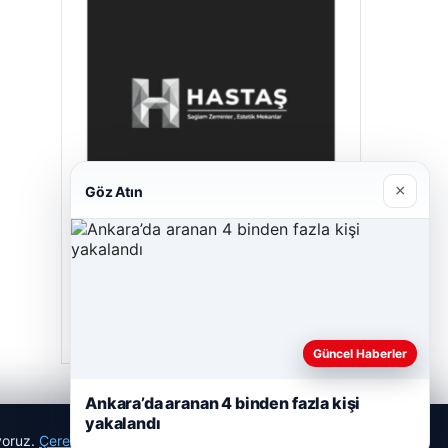
×
Göz Atın
Hastaş Beton
Mayıs 26, 2026
Güncel Haberler
Ankara’da aranan 4 binden fazla kişi
yakalandı
ıyoruz.
Çerez Politikamız
Reddet
Kabul Et