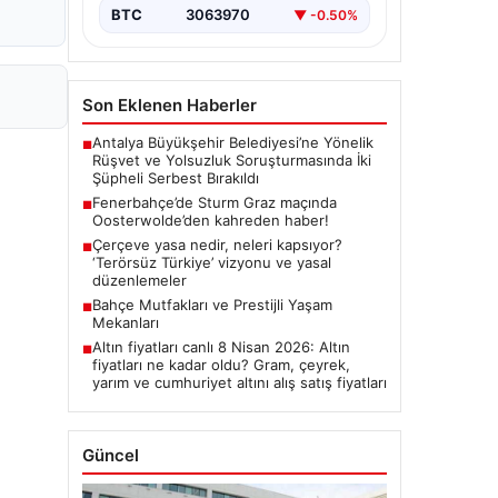
BTC
3063970
▼ -0.50%
Son Eklenen Haberler
Antalya Büyükşehir Belediyesi’ne Yönelik
■
Rüşvet ve Yolsuzluk Soruşturmasında İki
Şüpheli Serbest Bırakıldı
Fenerbahçe’de Sturm Graz maçında
■
Oosterwolde’den kahreden haber!
Çerçeve yasa nedir, neleri kapsıyor?
■
‘Terörsüz Türkiye’ vizyonu ve yasal
düzenlemeler
Bahçe Mutfakları ve Prestijli Yaşam
■
Mekanları
Altın fiyatları canlı 8 Nisan 2026: Altın
■
fiyatları ne kadar oldu? Gram, çeyrek,
yarım ve cumhuriyet altını alış satış fiyatları
Güncel