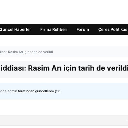
Güncel Haberler
Firma Rehberi
Forum
Çerez Politikas
iası: Rasim Arı için tarih de verildi
iddiası: Rasim Arı için tarih de verild
 önce
admin
tarafından güncellenmiştir.