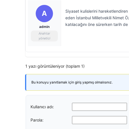
Siyaset kulislerini hareketlendire
A
eden İstanbul Milletvekili Nimet Öz
katılacağını öne sürerken tarih de 
admin
Anahtar
yönetici
1 yazı görüntüleniyor (toplam 1)
Bu konuyu yanıtlamak için giriş yapmış olmalısınız.
Kullanıcı adı:
Parola: