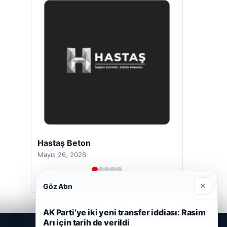
Hastaş Beton
Mayıs 26, 2026
×
Göz Atın
AK Parti’ye iki yeni transfer iddiası: Rasim
Arı için tarih de verildi