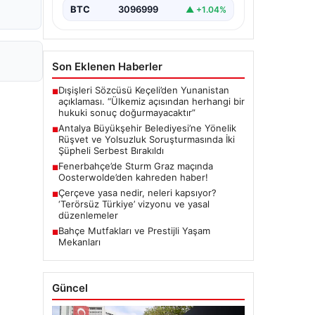
önemli gelişmeler yaşandı.
BTC
3096999
▲ +1.04%
Soruşturma…
Son Eklenen Haberler
Dışişleri Sözcüsü Keçeli’den Yunanistan
■
açıklaması. “Ülkemiz açısından herhangi bir
hukuki sonuç doğurmayacaktır”
Antalya Büyükşehir Belediyesi’ne Yönelik
■
Rüşvet ve Yolsuzluk Soruşturmasında İki
Şüpheli Serbest Bırakıldı
Fenerbahçe’de Sturm Graz maçında
■
Oosterwolde’den kahreden haber!
Çerçeve yasa nedir, neleri kapsıyor?
■
‘Terörsüz Türkiye’ vizyonu ve yasal
düzenlemeler
Bahçe Mutfakları ve Prestijli Yaşam
■
Mekanları
Güncel