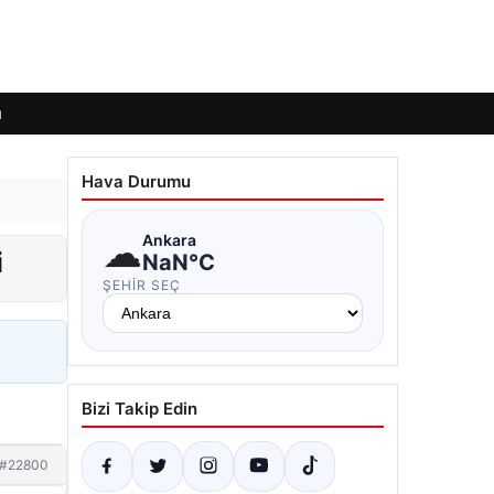
ı
Hava Durumu
☁
Ankara
i
NaN°C
ŞEHIR SEÇ
Bizi Takip Edin
#22800