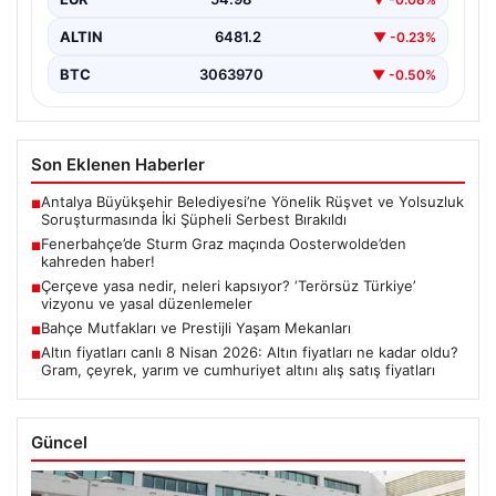
ALTIN
6481.2
▼ -0.23%
BTC
3063970
▼ -0.50%
Son Eklenen Haberler
Antalya Büyükşehir Belediyesi’ne Yönelik Rüşvet ve Yolsuzluk
■
Soruşturmasında İki Şüpheli Serbest Bırakıldı
Fenerbahçe’de Sturm Graz maçında Oosterwolde’den
■
kahreden haber!
Çerçeve yasa nedir, neleri kapsıyor? ‘Terörsüz Türkiye’
■
vizyonu ve yasal düzenlemeler
Bahçe Mutfakları ve Prestijli Yaşam Mekanları
■
Altın fiyatları canlı 8 Nisan 2026: Altın fiyatları ne kadar oldu?
■
Gram, çeyrek, yarım ve cumhuriyet altını alış satış fiyatları
Güncel