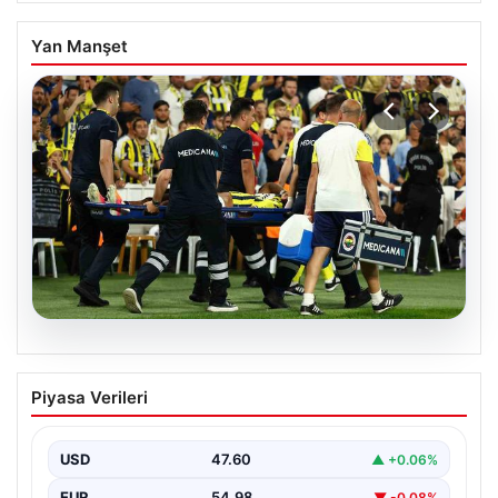
Yan Manşet
05.08.2026
Fenerbahçe’de Sturm Graz maçında
Piyasa Verileri
Oosterwolde’den kahreden haber!
USD
47.60
▲ +0.06%
EUR
54.98
▼ -0.08%