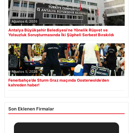
Ağustos 6, 2026
Antalya Büyükşehir Belediyesi’ne Yönelik Rüşvet ve
Yolsuzluk Soruşturmasında İki Şüpheli Serbest Bırakıldı
Ağustos 5, 2026
Fenerbahçe’de Sturm Graz maçında Oosterwolde’den
kahreden haber!
Son Eklenen Firmalar