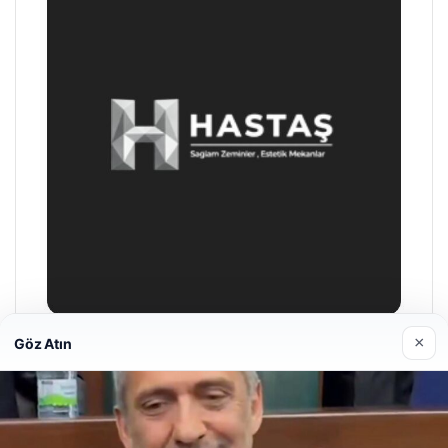
×
Göz Atın
Prenses Night Club
Nisan 29, 2026