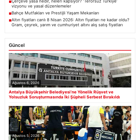
Çerçeve yasa nedir, neleri kapsıyor? ‘Terörsüz Türkiye’
■
vizyonu ve yasal düzenlemeler
Bahçe Mutfakları ve Prestijli Yaşam Mekanları
■
Altın fiyatları canlı 8 Nisan 2026: Altın fiyatları ne kadar oldu?
■
Gram, çeyrek, yarım ve cumhuriyet altını alış satış fiyatları
Güncel
Ağustos 6, 2026
Antalya Büyükşehir Belediyesi’ne Yönelik Rüşvet ve
Yolsuzluk Soruşturmasında İki Şüpheli Serbest Bırakıldı
Ağustos 5, 2026