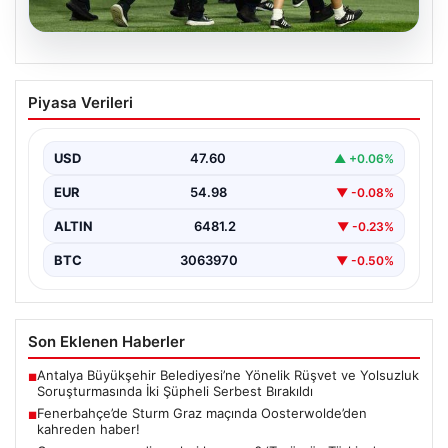
05.08.2026
Fenerbahçe’de Sturm Graz maçında
Piyasa Verileri
Oosterwolde’den kahreden haber!
USD
47.60
▲ +0.06%
EUR
54.98
▼ -0.08%
ALTIN
6481.2
▼ -0.23%
BTC
3063970
▼ -0.50%
Son Eklenen Haberler
Antalya Büyükşehir Belediyesi’ne Yönelik Rüşvet ve Yolsuzluk
■
Soruşturmasında İki Şüpheli Serbest Bırakıldı
Fenerbahçe’de Sturm Graz maçında Oosterwolde’den
■
kahreden haber!