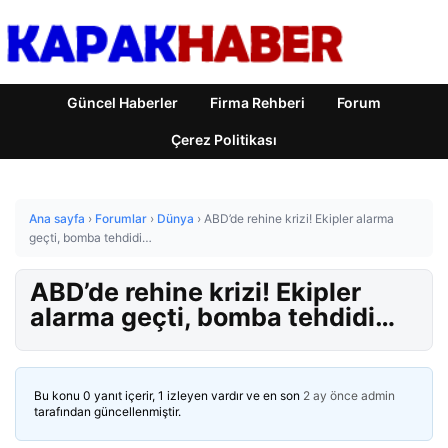
Güncel Haberler
Firma Rehberi
Forum
Çerez Politikası
Ana sayfa
›
Forumlar
›
Dünya
›
ABD’de rehine krizi! Ekipler alarma
geçti, bomba tehdidi…
ABD’de rehine krizi! Ekipler
alarma geçti, bomba tehdidi…
Bu konu 0 yanıt içerir, 1 izleyen vardır ve en son
2 ay önce
admin
tarafından güncellenmiştir.