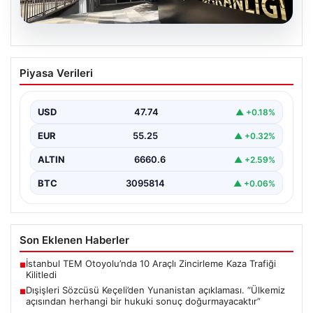
07.08.2026
Dışişleri Sözcüsü Keçeli’den
Piyasa Verileri
Yunanistan açıklaması. “Ülkemiz
açısından herhangi bir hukuki sonuç
doğurmayacaktır”
USD
47.74
▲ +0.18%
EUR
55.25
▲ +0.32%
ALTIN
6660.6
▲ +2.59%
BTC
3095814
▲ +0.06%
Son Eklenen Haberler
İstanbul TEM Otoyolu’nda 10 Araçlı Zincirleme Kaza Trafiği
■
Kilitledi
Dışişleri Sözcüsü Keçeli’den Yunanistan açıklaması. “Ülkemiz
■
açısından herhangi bir hukuki sonuç doğurmayacaktır”