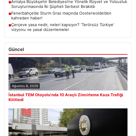
Antalya Büyükşehir Belediyesi’ne Yönelik Rüşvet ve Yolsuzluk
■
Soruşturmasında İki Şüpheli Serbest Bırakıldı
Fenerbahçe’de Sturm Graz maçında Oosterwolde’den
■
kahreden haber!
Çerçeve yasa nedir, neleri kapsıyor? ‘Terörsüz Türkiye’
■
vizyonu ve yasal düzenlemeler
Güncel
Ağustos 8, 2026
İstanbul TEM Otoyolu’nda 10 Araçlı Zincirleme Kaza Trafiği
Kilitledi