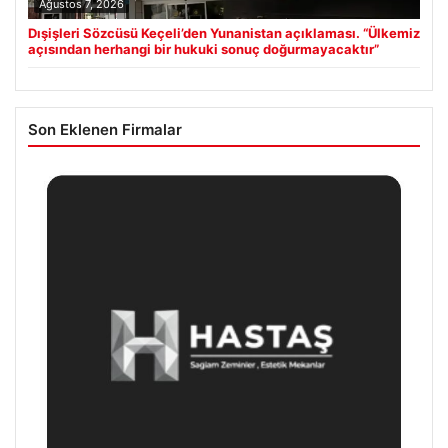
Ağustos 7, 2026
Dışişleri Sözcüsü Keçeli’den Yunanistan açıklaması. “Ülkemiz
açısından herhangi bir hukuki sonuç doğurmayacaktır”
Son Eklenen Firmalar