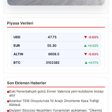
08.08.2026
İstanbul TEM Otoyolu’nda 10 Araçlı
Piyasa Verileri
Zincirleme Kaza Trafiği Kilitledi
İstanbul'da TEM Otoyolu'nun Sultangazi bölgesinde
sabah saatlerinde trafik adeta durma noktasına geldi.
USD
47.75
▼ -0.03%
Edirne yönünde…
EUR
55.30
▲ +0.02%
ALTIN
6658.5
▼ -0.03%
BTC
3102382
▲ +0.17%
Son Eklenen Haberler
Eski Fenerbahçeli golcü Enner Valencia yeni kulübüne imzayı
■
attı!
İstanbul TEM Otoyolu’nda 10 Araçlı Zincirleme Kaza Trafiği
■
Kilitledi
Dışişleri Sözcüsü Keçeli’den Yunanistan açıklaması. “Ülkemiz
■