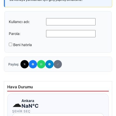
Kullanıcı adı:
Parola:
Beni hatırla
Paylaş:
Hava Durumu
☁
Ankara
NaN°C
ŞEHIR SEÇ