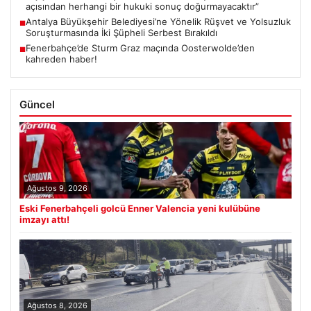
açısından herhangi bir hukuki sonuç doğurmayacaktır”
Antalya Büyükşehir Belediyesi’ne Yönelik Rüşvet ve Yolsuzluk
■
Soruşturmasında İki Şüpheli Serbest Bırakıldı
Fenerbahçe’de Sturm Graz maçında Oosterwolde’den
■
kahreden haber!
Güncel
Ağustos 9, 2026
Eski Fenerbahçeli golcü Enner Valencia yeni kulübüne
imzayı attı!
Ağustos 8, 2026