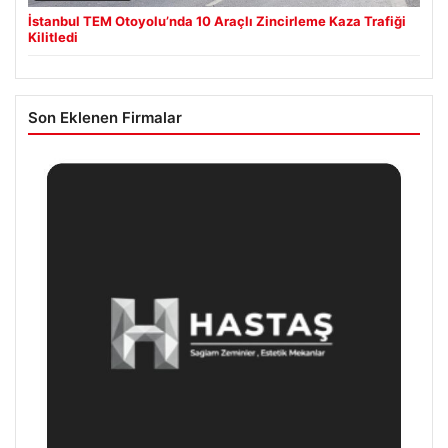
İstanbul TEM Otoyolu’nda 10 Araçlı Zincirleme Kaza Trafiği
Kilitledi
Son Eklenen Firmalar