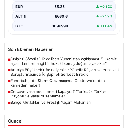
Antalya Büyükşehir Belediyesi'ne bağlı gerçekleştirilen
EUR
55.25
▲ +0.32%
rüşvet ve yolsuzluk soruşturması kapsamında önemli
gelişmeler yaşandı. Soruşturma…
ALTIN
6660.6
▲ +2.59%
BTC
3096999
▲ +1.04%
Son Eklenen Haberler
Dışişleri Sözcüsü Keçeli’den Yunanistan açıklaması. “Ülkemiz
■
açısından herhangi bir hukuki sonuç doğurmayacaktır”
Antalya Büyükşehir Belediyesi’ne Yönelik Rüşvet ve Yolsuzluk
■
Soruşturmasında İki Şüpheli Serbest Bırakıldı
Fenerbahçe’de Sturm Graz maçında Oosterwolde’den
■
kahreden haber!
Çerçeve yasa nedir, neleri kapsıyor? ‘Terörsüz Türkiye’
■
vizyonu ve yasal düzenlemeler
Bahçe Mutfakları ve Prestijli Yaşam Mekanları
■
Güncel