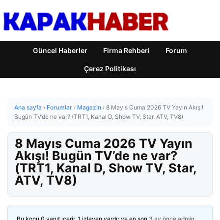
Güncel Haberler
Firma Rehberi
Forum
Çerez Politikası
Ana sayfa
›
Forumlar
›
Magazin
›
8 Mayıs Cuma 2026 TV Yayın Akışı!
Bugün TV’de ne var? (TRT1, Kanal D, Show TV, Star, ATV, TV8)
8 Mayıs Cuma 2026 TV Yayın
Akışı! Bugün TV’de ne var?
(TRT1, Kanal D, Show TV, Star,
ATV, TV8)
Bu konu 0 yanıt içerir, 1 izleyen vardır ve en son
3 ay önce
admin