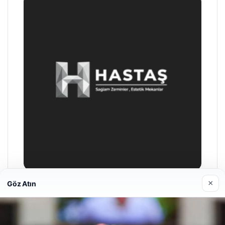
×
Göz Atın
Prenses Night Club
Nisan 29, 2026