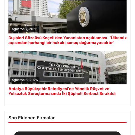
Ağustos 7, 2026
Dışişleri Sözcüsü Keçeli’den Yunanistan açıklaması. “Ülkemiz
açısından herhangi bir hukuki sonuç doğurmayacaktır”
Ağustos 6, 2026
Antalya Büyükşehir Belediyesi’ne Yönelik Rüşvet ve
Yolsuzluk Soruşturmasında İki Şüpheli Serbest Bırakıldı
Son Eklenen Firmalar