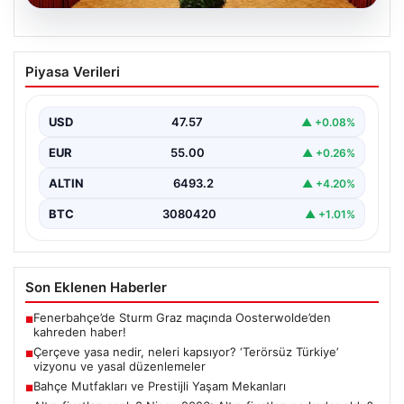
05.08.2026
Çerçeve yasa nedir, neleri kapsıyor?
Piyasa Verileri
‘Terörsüz Türkiye’ vizyonu ve yasal
düzenlemeler
USD
47.57
▲ +0.08%
Hukuk ve yasama alanında sıkça karşılaşılan önemli
kavramlardan biri olan çerçeve yasa, geniş kapsamlı…
EUR
55.00
▲ +0.26%
ALTIN
6493.2
▲ +4.20%
BTC
3080420
▲ +1.01%
Son Eklenen Haberler
Fenerbahçe’de Sturm Graz maçında Oosterwolde’den
■
kahreden haber!
Çerçeve yasa nedir, neleri kapsıyor? ‘Terörsüz Türkiye’
■
vizyonu ve yasal düzenlemeler
Bahçe Mutfakları ve Prestijli Yaşam Mekanları
■