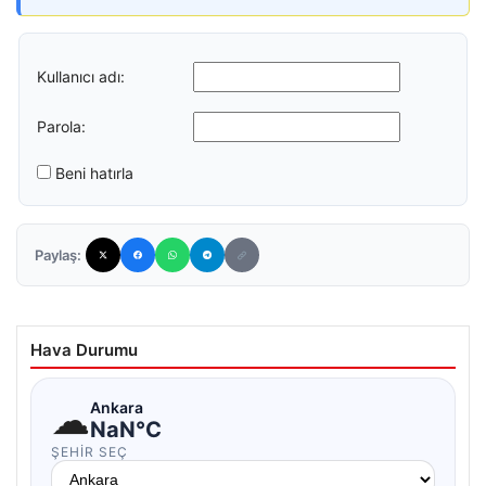
Kullanıcı adı:
Parola:
Beni hatırla
Paylaş:
Hava Durumu
☁
Ankara
NaN°C
ŞEHIR SEÇ