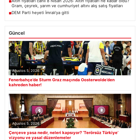
Altın fiyatları canlı 8 Nisan 2026: Altın fiyatları ne kadar oldu?
■
Gram, çeyrek, yarım ve cumhuriyet altını alış satış fiyatları
DEM Parti heyeti İmralı’ya gitti
■
Güncel
Ağustos 5, 2026
Fenerbahçe’de Sturm Graz maçında Oosterwolde’den
kahreden haber!
Ağustos 5, 2026
Çerçeve yasa nedir, neleri kapsıyor? ‘Terörsüz Türkiye’
vizyonu ve yasal düzenlemeler