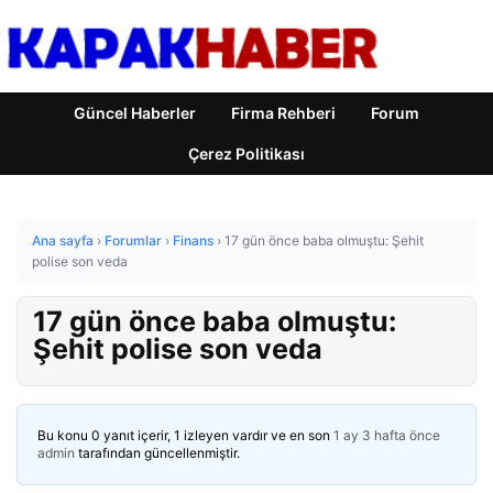
Güncel Haberler
Firma Rehberi
Forum
Çerez Politikası
Ana sayfa
›
Forumlar
›
Finans
›
17 gün önce baba olmuştu: Şehit
polise son veda
17 gün önce baba olmuştu:
Şehit polise son veda
Bu konu 0 yanıt içerir, 1 izleyen vardır ve en son
1 ay 3 hafta önce
admin
tarafından güncellenmiştir.