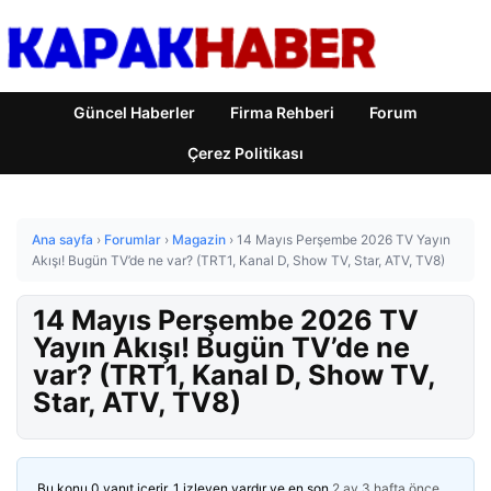
Güncel Haberler
Firma Rehberi
Forum
Çerez Politikası
Ana sayfa
›
Forumlar
›
Magazin
›
14 Mayıs Perşembe 2026 TV Yayın
Akışı! Bugün TV’de ne var? (TRT1, Kanal D, Show TV, Star, ATV, TV8)
14 Mayıs Perşembe 2026 TV
Yayın Akışı! Bugün TV’de ne
var? (TRT1, Kanal D, Show TV,
Star, ATV, TV8)
Bu konu 0 yanıt içerir, 1 izleyen vardır ve en son
2 ay 3 hafta önce