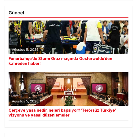
Güncel
Ağustos 5, 2026
Fenerbahçe’de Sturm Graz maçında Oosterwolde’den
kahreden haber!
Ağustos 5, 2026
Çerçeve yasa nedir, neleri kapsıyor? ‘Terörsüz Türkiye’
vizyonu ve yasal düzenlemeler