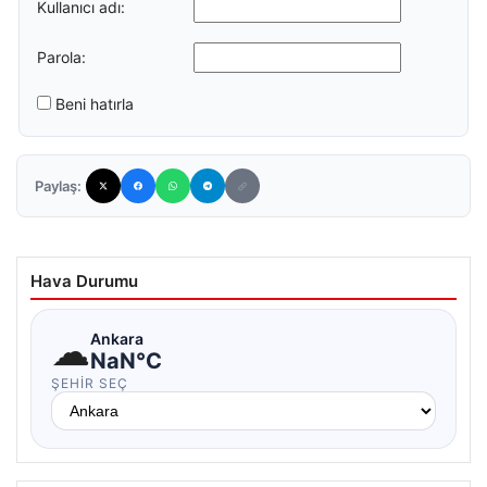
Kullanıcı adı:
Parola:
Beni hatırla
Paylaş:
Hava Durumu
☁
Ankara
NaN°C
ŞEHIR SEÇ