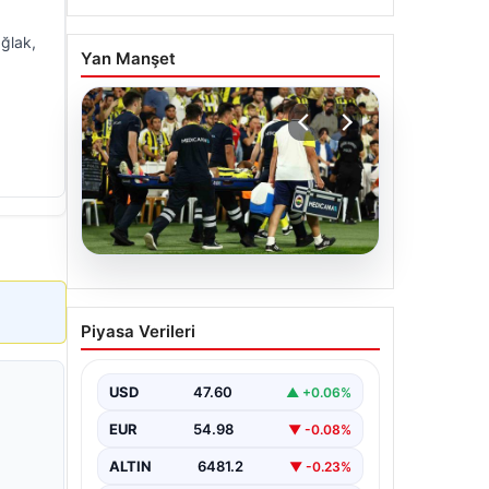
Oğlak,
Yan Manşet
05.08.2026
Fenerbahçe’de Sturm
Piyasa Verileri
Graz maçında
Oosterwolde’den
kahreden haber!
USD
47.60
▲ +0.06%
EUR
54.98
▼ -0.08%
ALTIN
6481.2
▼ -0.23%