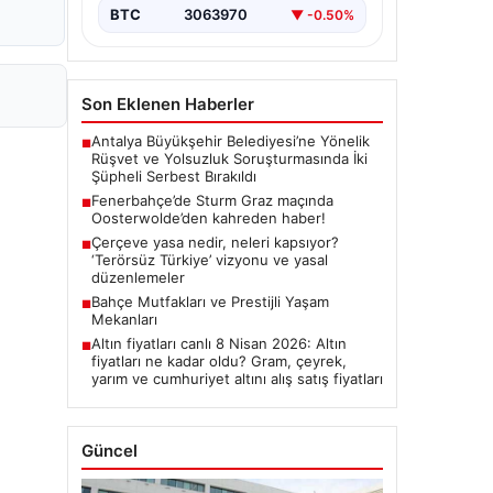
BTC
3063970
▼ -0.50%
Son Eklenen Haberler
Antalya Büyükşehir Belediyesi’ne Yönelik
■
Rüşvet ve Yolsuzluk Soruşturmasında İki
Şüpheli Serbest Bırakıldı
Fenerbahçe’de Sturm Graz maçında
■
Oosterwolde’den kahreden haber!
Çerçeve yasa nedir, neleri kapsıyor?
■
‘Terörsüz Türkiye’ vizyonu ve yasal
düzenlemeler
Bahçe Mutfakları ve Prestijli Yaşam
■
Mekanları
Altın fiyatları canlı 8 Nisan 2026: Altın
■
fiyatları ne kadar oldu? Gram, çeyrek,
yarım ve cumhuriyet altını alış satış fiyatları
Güncel