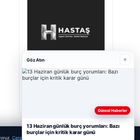
×
Göz Atın
Hastaş Beton
Mayıs 26, 2026
Güncel Haberler
13 Haziran günlük burç yorumları: Bazı
burçlar için kritik karar günü
ıyoruz.
Çerez Politikamız
Reddet
Kabul Et