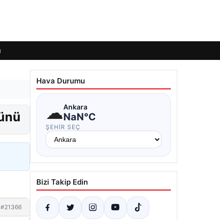
ı
Hava Durumu
☁
Ankara
günü
NaN°C
ŞEHIR SEÇ
Bizi Takip Edin
#21366