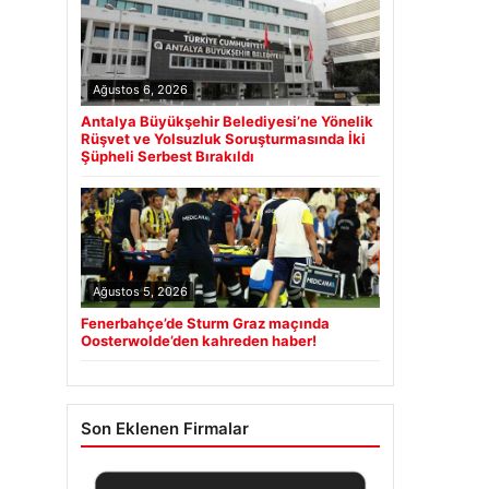
Ağustos 6, 2026
Antalya Büyükşehir Belediyesi’ne Yönelik
Rüşvet ve Yolsuzluk Soruşturmasında İki
Şüpheli Serbest Bırakıldı
Ağustos 5, 2026
Fenerbahçe’de Sturm Graz maçında
Oosterwolde’den kahreden haber!
Son Eklenen Firmalar