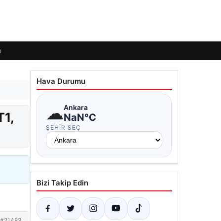
ı
Hava Durumu
☁
Ankara
T1,
NaN°C
ŞEHIR SEÇ
Bizi Takip Edin
#21483