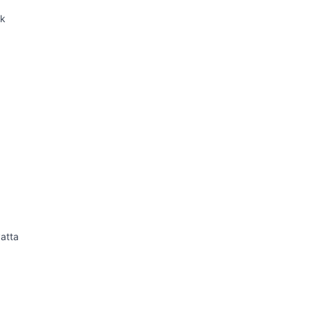
ek
a
atta