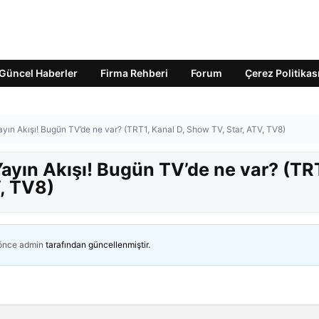
Güncel Haberler
Firma Rehberi
Forum
Çerez Politikas
ın Akışı! Bugün TV’de ne var? (TRT1, Kanal D, Show TV, Star, ATV, TV8)
yın Akışı! Bugün TV’de ne var? (TR
, TV8)
 önce
admin
tarafından güncellenmiştir.