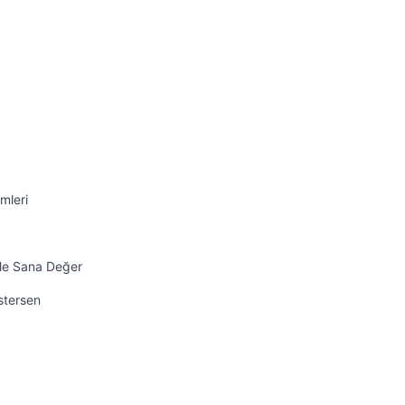
mleri
ile Sana Değer
İstersen