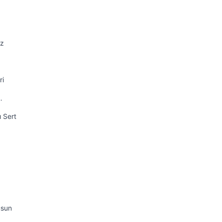
iz
ri
…
ı Sert
usun