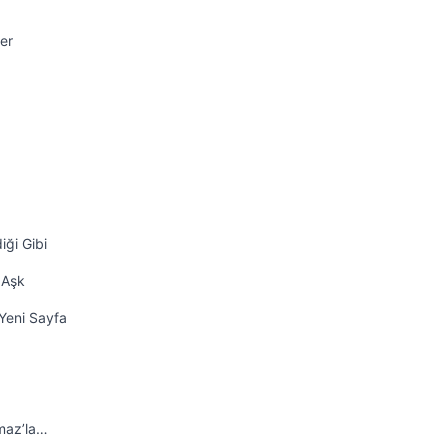
er
iği Gibi
 Aşk
Yeni Sayfa
maz’la…