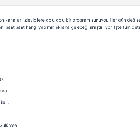
n kanalları izleyicilere dolu dolu bir program sunuyor. Her gün değiş
n, saat saat hangi yapımın ekrana geleceği araştırılıyor. İşte tüm de
ek
ekya
 ile…
a Gülümse