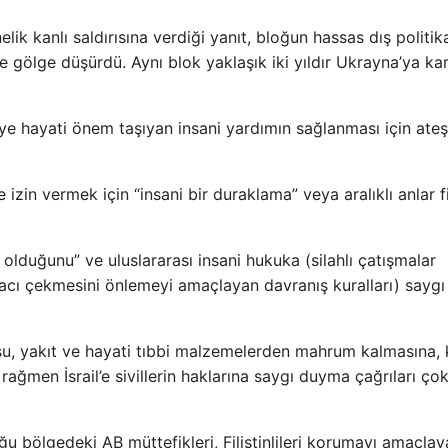
elik kanlı saldırısına verdiği yanıt, bloğun hassas dış politik
 gölge düşürdü. Aynı blok yaklaşık iki yıldır Ukrayna’ya kar
ye hayati önem taşıyan insani yardımın sağlanması için ate
zin vermek için “insani bir duraklama” veya aralıklı anlar fi
 olduğunu” ve uluslararası insani hukuka (silahlı çatışmalar
in acı çekmesini önlemeyi amaçlayan davranış kuralları) saygı
su, yakıt ve hayati tıbbi malzemelerden mahrum kalmasına, 
ğmen İsrail’e sivillerin haklarına saygı duyma çağrıları ço
uğu bölgedeki AB müttefikleri, Filistinlileri korumayı amaçla