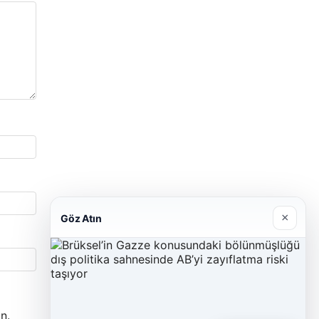
×
Göz Atın
n.