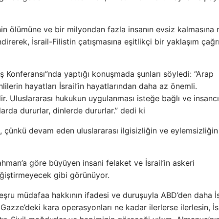
şinin ölümüne ve bir milyondan fazla insanın evsiz kalmasına
ndirerek, İsrail-Filistin çatışmasına eşitlikçi bir yaklaşım çağ
ş Konferansı”nda yaptığı konuşmada şunları söyledi: “Arap
ilerin hayatları İsrail’in hayatlarından daha az önemli.
r. Uluslararası hukukun uygulanması isteğe bağlı ve insancı
klarda dururlar, dinlerde dururlar.” dedi ki
 çünkü devam eden uluslararası ilgisizliğin ve eylemsizliğin
an’a göre büyüyen insani felaket ve İsrail’in askeri
ğiştirmeyecek gibi görünüyor.
 meşru müdafaa hakkının ifadesi ve duruşuyla ABD’den daha İs
azze’deki kara operasyonları ne kadar ilerlerse ilerlesin, İsr