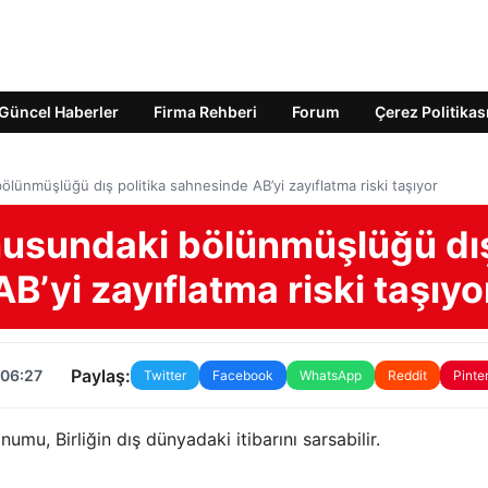
Güncel Haberler
Firma Rehberi
Forum
Çerez Politikas
lünmüşlüğü dış politika sahnesinde AB’yi zayıflatma riski taşıyor
nusundaki bölünmüşlüğü dı
B’yi zayıflatma riski taşıyo
Paylaş:
 06:27
Twitter
Facebook
WhatsApp
Reddit
Pinte
mu, Birliğin dış dünyadaki itibarını sarsabilir.