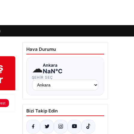
ı
Hava Durumu
ş
☁
Ankara
NaN°C
r
ŞEHIR SEÇ
rest
Bizi Takip Edin