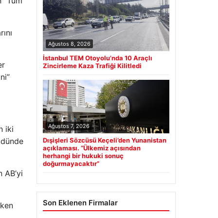
ın “Tüm
rını
Ağustos 8, 2026
İstanbul TEM Otoyolu’nda 10 Araçlı
er
Zincirleme Kaza Trafiği Kilitledi
ni”
Ağustos 7, 2026
n iki
üdünde
Dışişleri Sözcüsü Keçeli’den Yunanistan
açıklaması. “Ülkemiz açısından
herhangi bir hukuki sonuç
doğurmayacaktır”
n AB’yi
Son Eklenen Firmalar
eken