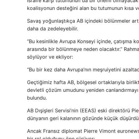
İsrail’e karşı tutumunun da bir önemi olmayacak
koalisyonun desteğini alan bu tutumunun kısa 
Savaş yoğunlaştıkça AB içindeki bölünmeler artab
daha da zedeleyebilir.
“Bu kesinlikle Avrupa Konseyi içinde, çatışma ko
arasında bir bölünmeye neden olacaktır.” Rahma
söylüyor ve ekliyor:
“Bu bir kez daha Avrupa’nın meşruiyetini azaltaca
Geçtiğimiz hafta AB, bölgesel ortaklarıyla birlikte,
devletli çözüm umudunu yeniden canlandırmayı
bulundu.
AB Dışişleri Servisi’nin (EEAS) eski direktörü Pier
dünyanın geri kalanının gözünde küçük düşürdü
Ancak Fransız diplomat Pierre Vimont euronews’
bir rol olduğunu öne sürüyor: