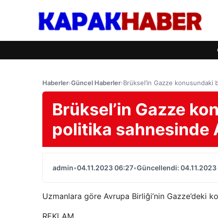
Haberler
›
Güncel Haberler
›
Brüksel’in Gazze konusundaki bö
Brüksel’in Gazze ko
politika sahnesinde A
admin
•
04.11.2023 06:27
•
Güncellendi: 04.11.2023
Uzmanlara göre Avrupa Birliği’nin Gazze’deki konu
REKLAM