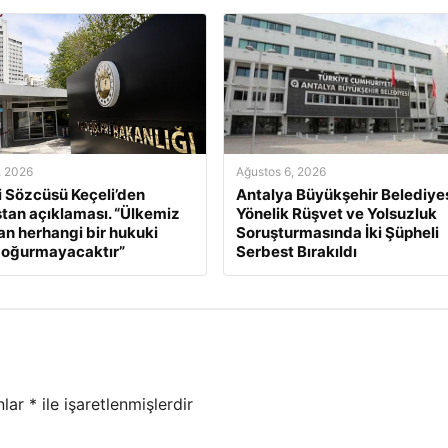
, 2026
Ağustos 6, 2026
ri Sözcüsü Keçeli’den
Antalya Büyükşehir Belediyes
tan açıklaması. “Ülkemiz
Yönelik Rüşvet ve Yolsuzluk
an herhangi bir hukuki
Soruşturmasında İki Şüpheli
doğurmayacaktır”
Serbest Bırakıldı
nlar
*
ile işaretlenmişlerdir