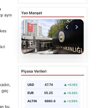
a
Yan Manşet
şı aynı
şkes
kri
07.08.2026
Dışişleri Sözcüsü
Piyasa Verileri
Keçeli’den Yunanistan
açıklaması. “Ülkemiz
kadın,
açısından herhangi bir
USD
47.74
▲ +0.18%
hukuki sonuç
k geç
EUR
55.25
▲ +0.32%
doğurmayacaktır”
ALTIN
6660.6
▲ +2.59%
yan bu