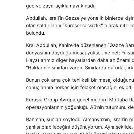
geç ve zayıf açıklamayı kınadı.
Abdullah, İsrail’in Gazze’ye yönelik binlerce ki
olan saldırılarını “küresel sessizlik” olarak nitele
bulundu.
Kral Abdullah, Kahire’de düzenlenen “Gazze Barı
dünyasının duyduğu mesaj yüksek ve net: Filistinl
Hayatlarımız diğer hayatlardan daha az önemlidi
“Haklarının sınırları vardır. Sınırlarda dururlar, ır
Bunun çok ama çok tehlikeli bir mesaj olduğunu,
sonuçlarının herkes için felaket olacağını ekledi.
Eurasia Group Avrupa genel müdürü Mojtaba Rahm
operasyonlarının yoğunluğu AB’nin tutumunu de
Rahman, şunları söyledi: “Almanya’nın, İsrail’in
yanlısı olabileceğini düşünüyorum. Aynı şekilde, G