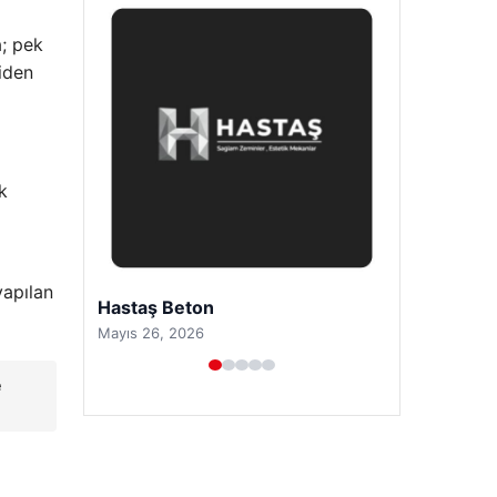
a; pek
iden
ak
yapılan
Prenses Night Club
Nisan 29, 2026
e