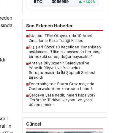
BTC
3096999
▲ +1.04%
 neden
rısında
Son Eklenen Haberler
İstanbul TEM Otoyolu’nda 10 Araçlı
■
Zincirleme Kaza Trafiği Kilitledi
Dışişleri Sözcüsü Keçeli’den Yunanistan
■
açıklaması. “Ülkemiz açısından herhangi
bir hukuki sonuç doğurmayacaktır”
ldır
Antalya Büyükşehir Belediyesi’ne
■
Yönelik Rüşvet ve Yolsuzluk
Soruşturmasında İki Şüpheli Serbest
Bırakıldı
Fenerbahçe’de Sturm Graz maçında
■
Oosterwolde’den kahreden haber!
Çerçeve yasa nedir, neleri kapsıyor?
■
‘Terörsüz Türkiye’ vizyonu ve yasal
düzenlemeler
rail
Güncel
ail’in