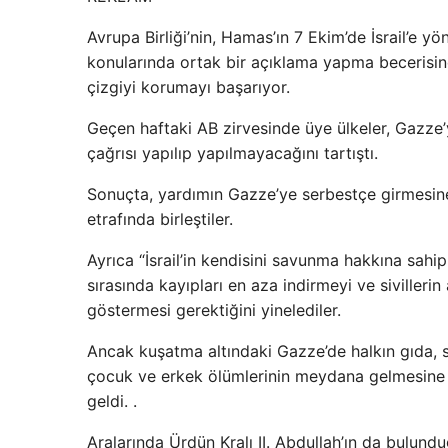
Avrupa Birliği’nin, Hamas’ın 7 Ekim’de İsrail’e yön
konularında ortak bir açıklama yapma becerisine
çizgiyi korumayı başarıyor.
Geçen haftaki AB zirvesinde üye ülkeler, Gazze’
çağrısı yapılıp yapılmayacağını tartıştı.
Sonuçta, yardımın Gazze’ye serbestçe girmesine i
etrafında birleştiler.
Ayrıca “İsrail’in kendisini savunma hakkına sahip
sırasında kayıpları en aza indirmeyi ve siviller
göstermesi gerektiğini yinelediler.
Ancak kuşatma altındaki Gazze’de halkın gıda, 
çocuk ve erkek ölümlerinin meydana gelmesine ra
geldi. .
Aralarında Ürdün Kralı II. Abdullah’ın da bulund