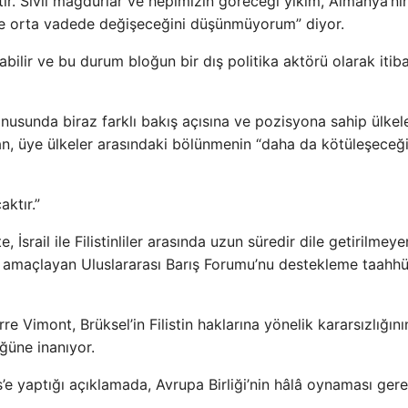
tır. Sivil mağdurlar ve hepimizin göreceği yıkım, Almanya’n
ve orta vadede değişeceğini düşünmüyorum” diyor.
ilir ve bu durum bloğun bir dış politika aktörü olarak itiba
nusunda biraz farklı bakış açısına ve pozisyona sahip ülkel
n, üye ülkeler arasındaki bölünmenin “daha da kötüleşeceği
ktır.”
 İsrail ile Filistinliler arasında uzun süredir dile getirilmeye
 amaçlayan Uluslararası Barış Forumu’nu destekleme taahh
re Vimont, Brüksel’in Filistin haklarına yönelik kararsızlığını
ğüne inanıyor.
e yaptığı açıklamada, Avrupa Birliği’nin hâlâ oynaması ger