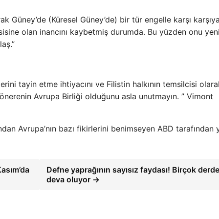
ak Güney’de (Küresel Güney’de) bir tür engelle karşı karşıy
masisine olan inancını kaybetmiş durumda. Bu yüzden onu yen
laş.”
derini tayin etme ihtiyacını ve Filistin halkının temsilcisi olar
i önerenin Avrupa Birliği olduğunu asla unutmayın. ” Vimont
ından Avrupa’nın bazı fikirlerini benimseyen ABD tarafından 
Kasım’da
Defne yaprağının sayısız faydası! Birçok derd
deva oluyor →