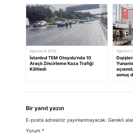
Ağustos 8, 2026
Ağustos 7
İstanbul TEM Otoyolu’nda 10
Dışişle
Araçlı Zincirleme Kaza Trafiği
Yunanis
Kilitledi
açısınd
sonuç 
Bir yanıt yazın
E-posta adresiniz yayınlanmayacak.
Gerekli ala
Yorum
*