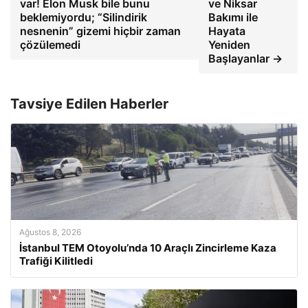
var! Elon Musk bile bunu
ve Niksar
beklemiyordu; “Silindirik
Bakımı ile
nesnenin” gizemi hiçbir zaman
Hayata
çözülemedi
Yeniden
Başlayanlar →
Tavsiye Edilen Haberler
Ağustos 8, 2026
İstanbul TEM Otoyolu’nda 10 Araçlı Zincirleme Kaza
Trafiği Kilitledi