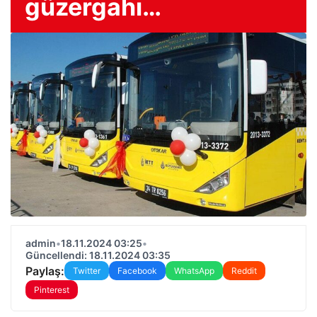
güzergahı…
admin
•
18.11.2024 03:25
•
Güncellendi: 18.11.2024 03:35
Paylaş:
Twitter
Facebook
WhatsApp
Reddit
Pinterest