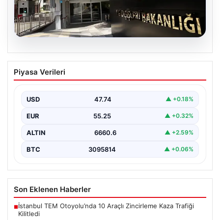
07.08.2026
Dışişleri Sözcüsü Keçeli’den
Piyasa Verileri
Yunanistan açıklaması. “Ülkemiz
açısından herhangi bir hukuki sonuç
doğurmayacaktır”
USD
47.74
▲ +0.18%
EUR
55.25
▲ +0.32%
ALTIN
6660.6
▲ +2.59%
BTC
3095814
▲ +0.06%
Son Eklenen Haberler
İstanbul TEM Otoyolu’nda 10 Araçlı Zincirleme Kaza Trafiği
■
Kilitledi