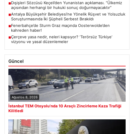
Dışişleri Sözcüsü Keçeli’den Yunanistan açıklaması. “Ülkemiz
■
açısından herhangi bir hukuki sonuç doğurmayacaktır”
Antalya Büyükşehir Belediyesi’ne Yönelik Rüşvet ve Yolsuzluk
■
Soruşturmasında İki Şüpheli Serbest Bırakıldı
Fenerbahçe’de Sturm Graz maçında Oosterwolde’den
■
kahreden haber!
Çerçeve yasa nedir, neleri kapsıyor? ‘Terörsüz Türkiye’
■
vizyonu ve yasal düzenlemeler
Güncel
Ağustos 8, 2026
İstanbul TEM Otoyolu’nda 10 Araçlı Zincirleme Kaza Trafiği
Kilitledi