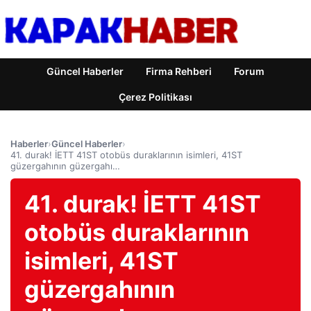
Güncel Haberler
Firma Rehberi
Forum
Çerez Politikası
Haberler
›
Güncel Haberler
›
41. durak! İETT 41ST otobüs duraklarının isimleri, 41ST
güzergahının güzergahı…
41. durak! İETT 41ST
otobüs duraklarının
isimleri, 41ST
güzergahının