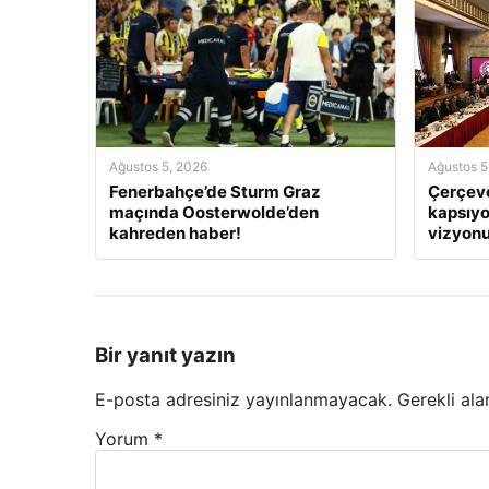
Ağustos 5, 2026
Ağustos 5
Fenerbahçe’de Sturm Graz
Çerçeve
maçında Oosterwolde’den
kapsıyo
kahreden haber!
vizyonu
Bir yanıt yazın
E-posta adresiniz yayınlanmayacak.
Gerekli ala
Yorum
*