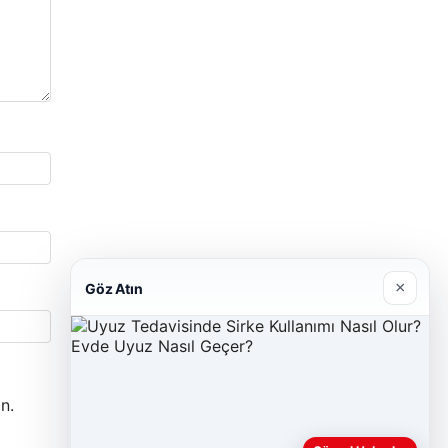
×
Göz Atın
n.