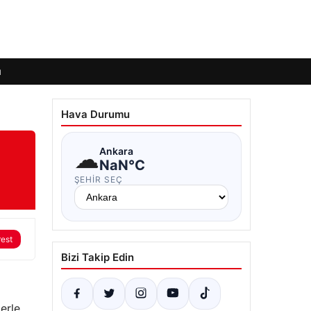
ı
Hava Durumu
☁
Ankara
NaN°C
ŞEHIR SEÇ
rest
Bizi Takip Edin
lerle