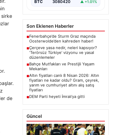
ir.
kapsamlı…
BTC
3080420
▲ +1.01%
nin
 sirke
uzlar
Son Eklenen Haberler
Fenerbahçe’de Sturm Graz maçında
■
Oosterwolde’den kahreden haber!
Çerçeve yasa nedir, neleri kapsıyor?
■
‘Terörsüz Türkiye’ vizyonu ve yasal
düzenlemeler
Bahçe Mutfakları ve Prestijli Yaşam
■
Mekanları
or.
Altın fiyatları canlı 8 Nisan 2026: Altın
■
fiyatları ne kadar oldu? Gram, çeyrek,
aşlar.
yarım ve cumhuriyet altını alış satış
fiyatları
uz
DEM Parti heyeti İmralı’ya gitti
ler de
■
Güncel
k