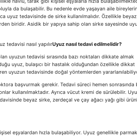
ikle havlu, tarak gibi kişisel eşyalarla hızla bulaşabilmekted
uyla da bulaşabilir. Bu nedenle evde yaşayan aile bireyleri
a uyuz tedavisinde de sirke kullanılmalıdır. Özellikle beyaz
den biridir. Asidik bir yapıya sahip olan sirke sayesinde uy
Uyuz nasıl tedavi edilmelidir?
olan uyuzun tedavisi sırasında bazı noktaları dikkate almak
duğu uyuz, bulaşıcı bir hastalık olduğundan özellikle dikkat
eren uyuzun tedavisinde doğal yöntemlerden yararlanılabiliy
doktora başvurmak gerekir. Tedavi süreci hemen sonrasında b
yonlar kullanılmaktadır. Ayrıca vücut kremi de sürülebilir. Uy
edavisinde beyaz sirke, zerdeçal ve çay ağacı yağı gibi ürün
kişisel eşyalardan hızla bulaşabiliyor. Uyuz genellikle parma