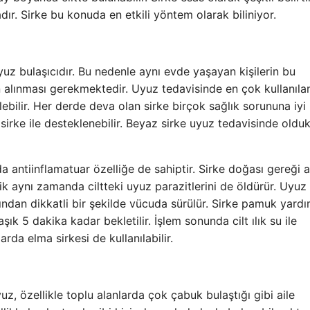
ır. Sirke bu konuda en etkili yöntem olarak biliniyor.
yuz bulaşıcıdır. Bu nedenle aynı evde yaşayan kişilerin bu
 alınması gerekmektedir. Uyuz tedavisinde en çok kullanıla
ilebilir. Her derde deva olan sirke birçok sağlık sorununa iyi
 sirke ile desteklenebilir. Beyaz sirke uyuz tedavisinde oldu
a antiinflamatuar özelliğe de sahiptir. Sirke doğası gereği a
ik aynı zamanda ciltteki uyuz parazitlerini de öldürür. Uyuz
dan dikkatli bir şekilde vücuda sürülür. Sirke pamuk yardı
şık 5 dakika kadar bekletilir. İşlem sonunda cilt ılık su ile
da elma sirkesi de kullanılabilir.
uz, özellikle toplu alanlarda çok çabuk bulaştığı gibi aile