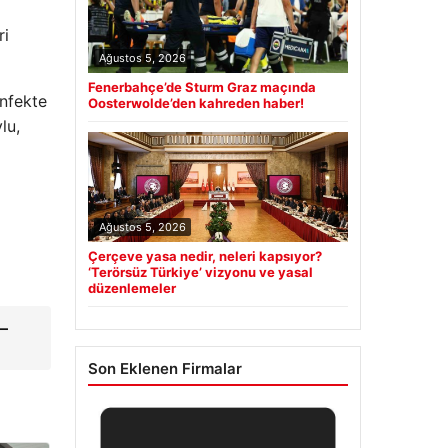
ri
Ağustos 5, 2026
Fenerbahçe’de Sturm Graz maçında
nfekte
Oosterwolde’den kahreden haber!
lu,
Ağustos 5, 2026
Çerçeve yasa nedir, neleri kapsıyor?
‘Terörsüz Türkiye’ vizyonu ve yasal
düzenlemeler
–
Son Eklenen Firmalar