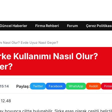
Güncel Haberler
Firma Rehberi
Forum
Çerez Politikas
mı Nasıl Olur? Evde Uyuz Nasıl Geçer?
ke Kullanımı Nasıl Olur?
er?
Paylaş:
15:14
Twitter
Facebook
WhatsApp
Reddit
Pinte
 12.48
 boyunca ciltte bulunabilir. Sirke esas olarak çeşitli belirti